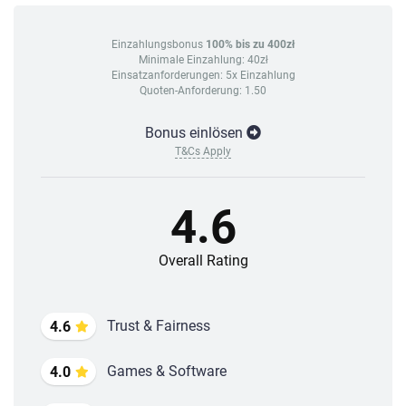
Einzahlungsbonus
100% bis zu 400zł
Minimale Einzahlung: 40zł
Einsatzanforderungen: 5x Einzahlung
Quoten-Anforderung: 1.50
Bonus einlösen
T&Cs Apply
4.6
Overall Rating
Trust & Fairness
4.6
Games & Software
4.0