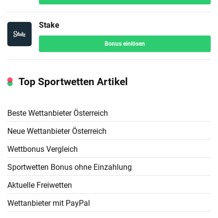
Stake
Bonus einlösen
Top Sportwetten Artikel
Beste Wettanbieter Österreich
Neue Wettanbieter Österreich
Wettbonus Vergleich
Sportwetten Bonus ohne Einzahlung
Aktuelle Freiwetten
Wettanbieter mit PayPal