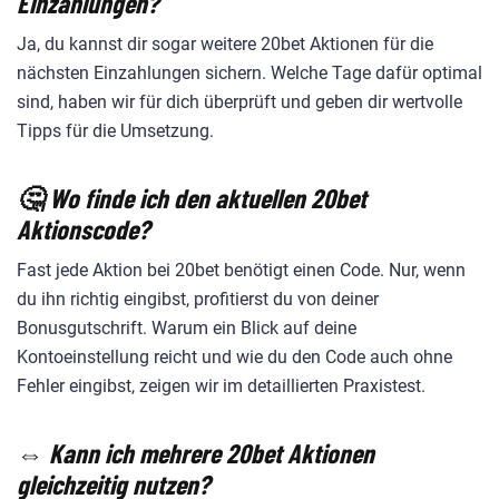
Einzahlungen?
Ja, du kannst dir sogar weitere 20bet Aktionen für die
nächsten Einzahlungen sichern. Welche Tage dafür optimal
sind, haben wir für dich überprüft und geben dir wertvolle
Tipps für die Umsetzung.
🤔 Wo finde ich den aktuellen 20bet
Aktionscode?
Fast jede Aktion bei 20bet benötigt einen Code. Nur, wenn
du ihn richtig eingibst, profitierst du von deiner
Bonusgutschrift. Warum ein Blick auf deine
Kontoeinstellung reicht und wie du den Code auch ohne
Fehler eingibst, zeigen wir im detaillierten Praxistest.
⇔ Kann ich mehrere 20bet Aktionen
gleichzeitig nutzen?