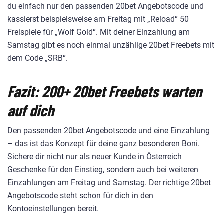
du einfach nur den passenden 20bet Angebotscode und
kassierst beispielsweise am Freitag mit „Reload“ 50
Freispiele für „Wolf Gold“. Mit deiner Einzahlung am
Samstag gibt es noch einmal unzählige 20bet Freebets mit
dem Code „SRB“.
Fazit: 200+ 20bet Freebets warten
auf dich
Den passenden 20bet Angebotscode und eine Einzahlung
– das ist das Konzept für deine ganz besonderen Boni.
Sichere dir nicht nur als neuer Kunde in Österreich
Geschenke für den Einstieg, sondern auch bei weiteren
Einzahlungen am Freitag und Samstag. Der richtige 20bet
Angebotscode steht schon für dich in den
Kontoeinstellungen bereit.