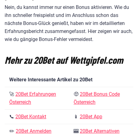
Nein, du kannst immer nur einen Bonus aktivieren. Wie du
ihn schneller freispielst und im Anschluss schon das
nächste Bonus-Glück genießt, haben wir im detaillierten
Erfahrungsbericht zusammengefasst. Hier zeigen wir auch,
wie du gängige Bonus-Fehler vermeidest.
Mehr zu 20Bet auf Wettgipfel.com
Weitere Interessante Artikel zu 20Bet
🚀
20Bet Erfahrungen
🤑
20Bet Bonus Code
Österreich
Österreich
📞
20Bet Kontakt
📱
20Bet App
✏️
20Bet Anmelden
🎰
20Bet Alternativen