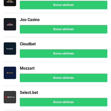
Bonus einlösen
Joo Casino
Bonus einlösen
Cloudbet
Bonus einlösen
Mozzart
Bonus einlösen
Select.bet
Bonus einlösen