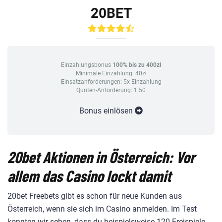
20BET
Einzahlungsbonus
100% bis zu 400zł
Minimale Einzahlung: 40zł
Einsatzanforderungen: 5x Einzahlung
Quoten-Anforderung: 1.50
Bonus einlösen
20bet Aktionen in Österreich: Vor
allem das Casino lockt damit
20bet Freebets gibt es schon für neue Kunden aus
Österreich, wenn sie sich im Casino anmelden. Im Test
konnten wir sehen, dass du beispielsweise 120 Freispiele