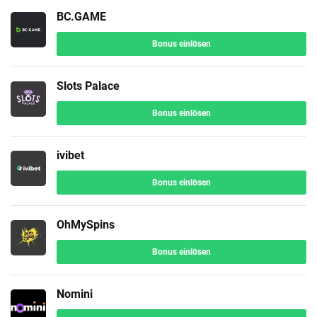
BC.GAME
Bonus einlösen
Slots Palace
Bonus einlösen
ivibet
Bonus einlösen
OhMySpins
Bonus einlösen
Nomini