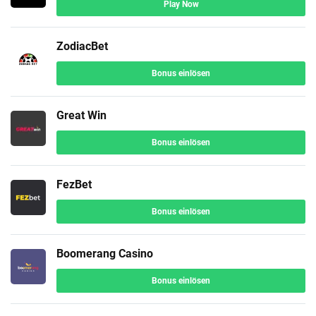
Play Now
ZodiacBet
Bonus einlösen
Great Win
Bonus einlösen
FezBet
Bonus einlösen
Boomerang Casino
Bonus einlösen