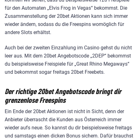
für den Automaten „Elvis Frog in Vegas“ bekommst. Die
Zusammenstellung der 20bet Aktionen kann sich immer
wieder ändern, sodass du die Freespins womöglich für
andere Slots erhältst.
Auch bei der zweiten Einzahlung im Casino gehst du nicht
leer aus. Mit dem 20bet Angebotscode „2DEP“ bekommst
du beispielsweise Freispiele für „Great Rhino Megaways“
und bekommst sogar freitags 20bet Freebets.
Der richtige 20bet Angebotscode bringt dir
grenzenlose Freespins
Ein Ende der 20bet Aktionen ist nicht in Sicht, denn der
Anbieter überrascht die Kunden aus Österreich immer
wieder aufs neue. So kannst du dir beispielsweise freitags
und samstags einen dicken Bonus sichern. Dafür brauchst