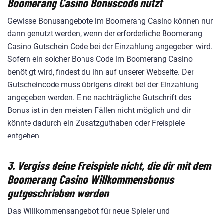
Boomerang Casino Bonuscode nutzt
Gewisse Bonusangebote im Boomerang Casino können nur
dann genutzt werden, wenn der erforderliche Boomerang
Casino Gutschein Code bei der Einzahlung angegeben wird.
Sofern ein solcher Bonus Code im Boomerang Casino
benötigt wird, findest du ihn auf unserer Webseite. Der
Gutscheincode muss übrigens direkt bei der Einzahlung
angegeben werden. Eine nachträgliche Gutschrift des
Bonus ist in den meisten Fällen nicht möglich und dir
könnte dadurch ein Zusatzguthaben oder Freispiele
entgehen.
3. Vergiss deine Freispiele nicht, die dir mit dem
Boomerang Casino Willkommensbonus
gutgeschrieben werden
Das Willkommensangebot für neue Spieler und