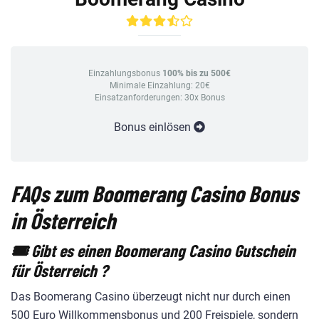
Einzahlungsbonus
100% bis zu 500€
Minimale Einzahlung: 20€
Einsatzanforderungen: 30x Bonus
Bonus einlösen
FAQs zum Boomerang Casino Bonus
in Österreich
🎟️ Gibt es einen Boomerang Casino Gutschein
für Österreich ?
Das Boomerang Casino überzeugt nicht nur durch einen
500 Euro Willkommensbonus und 200 Freispiele, sondern