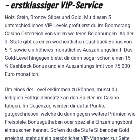
– erstklassiger VIP-Service
Holz, Stein, Bronze, Silber und Gold. Mit diesen 5
unterschiedlichen VIP-Levels profitierst du im Boomerang
Casino Österreich von vielen weiteren Belohnungen. Ab der
3. Stufe gibt es einen wöchentlichen Cashback Bonus von
5 % sowie ein höheres monatliches Auszahlungslimit. Das
Gold-Level hingegen bietet dir dann sogar schon einen 15
% Cashback Bonus und ein Auszahlungslimit von 75.000
Euro monatlich.
Um eines der Level erklimmen zu können, musst du
lediglich Echtgeldeinsätze an den Spielen im Casino
tätigen. Im Gegenzug werden dir dafür Punkte
gutgeschrieben, welche du dann gegen weitere Prämien wie
Freispiele, Bonusguthaben oder spezielle Einzahlungsboni
eintauschen kannst. Sofern du die Stufe Silber oder Gold
erreichst, steht dir ein persönlicher VIP-Manager zur Seite,