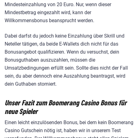
Mindesteinzahlung von 20 Euro. Nur, wenn dieser
Mindestbetrag eingezahlt wird, kann der
Willkommensbonus beansprucht werden.
Dabei darfst du jedoch keine Einzahlung über Skrill und
Neteller tätigen, da beide E-Wallets dich nicht für das
Bonusangebot qualifizieren. Wenn du versuchst, dein
Bonusguthaben auszuzahlen, müssen die
Umsatzbedingungen erfüllt sein. Sollte dies nicht der Fall
sein, du aber dennoch eine Auszahlung beantragst, wird
dein Guthaben storniert.
Unser Fazit zum Boomerang Casino Bonus für
neue Spieler
Einen leicht einzulösenden Bonus, bei dem kein Boomerang
Casino Gutschein nötig ist, haben wir in unserem Test