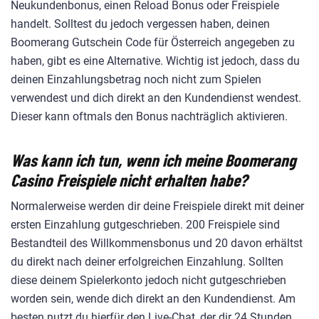
Neukundenbonus, einen Reload Bonus oder Freispiele
handelt. Solltest du jedoch vergessen haben, deinen
Boomerang Gutschein Code für Österreich angegeben zu
haben, gibt es eine Alternative. Wichtig ist jedoch, dass du
deinen Einzahlungsbetrag noch nicht zum Spielen
verwendest und dich direkt an den Kundendienst wendest.
Dieser kann oftmals den Bonus nachträglich aktivieren.
Was kann ich tun, wenn ich meine Boomerang
Casino Freispiele nicht erhalten habe?
Normalerweise werden dir deine Freispiele direkt mit deiner
ersten Einzahlung gutgeschrieben. 200 Freispiele sind
Bestandteil des Willkommensbonus und 20 davon erhältst
du direkt nach deiner erfolgreichen Einzahlung. Sollten
diese deinem Spielerkonto jedoch nicht gutgeschrieben
worden sein, wende dich direkt an den Kundendienst. Am
besten nutzt du hierfür den Live-Chat, der dir 24 Stunden