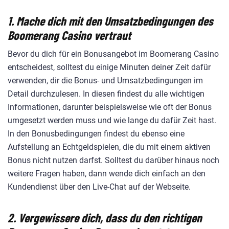
1. Mache dich mit den Umsatzbedingungen des
Boomerang Casino vertraut
Bevor du dich für ein Bonusangebot im Boomerang Casino
entscheidest, solltest du einige Minuten deiner Zeit dafür
verwenden, dir die Bonus- und Umsatzbedingungen im
Detail durchzulesen. In diesen findest du alle wichtigen
Informationen, darunter beispielsweise wie oft der Bonus
umgesetzt werden muss und wie lange du dafür Zeit hast.
In den Bonusbedingungen findest du ebenso eine
Aufstellung an Echtgeldspielen, die du mit einem aktiven
Bonus nicht nutzen darfst. Solltest du darüber hinaus noch
weitere Fragen haben, dann wende dich einfach an den
Kundendienst über den Live-Chat auf der Webseite.
2. Vergewissere dich, dass du den richtigen