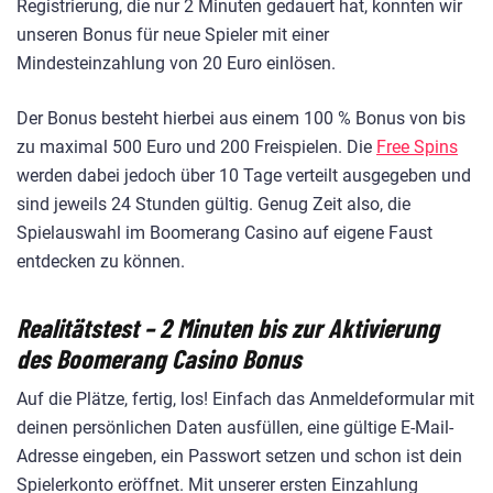
Registrierung, die nur 2 Minuten gedauert hat, konnten wir
unseren Bonus für neue Spieler mit einer
Mindesteinzahlung von 20 Euro einlösen.
Der Bonus besteht hierbei aus einem 100 % Bonus von bis
zu maximal 500 Euro und 200 Freispielen. Die
Free Spins
werden dabei jedoch über 10 Tage verteilt ausgegeben und
sind jeweils 24 Stunden gültig. Genug Zeit also, die
Spielauswahl im Boomerang Casino auf eigene Faust
entdecken zu können.
Realitätstest – 2 Minuten bis zur Aktivierung
des Boomerang Casino Bonus
Auf die Plätze, fertig, los! Einfach das Anmeldeformular mit
deinen persönlichen Daten ausfüllen, eine gültige E-Mail-
Adresse eingeben, ein Passwort setzen und schon ist dein
Spielerkonto eröffnet. Mit unserer ersten Einzahlung