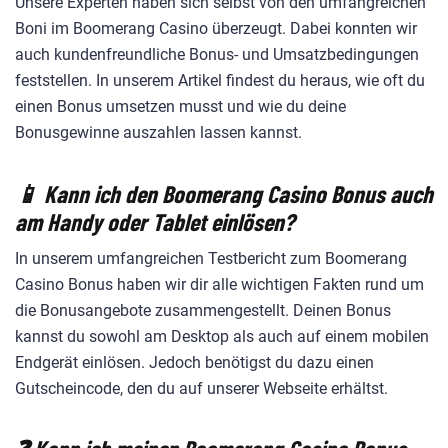
Unsere Experten haben sich selbst von den umfangreichen
Boni im Boomerang Casino überzeugt. Dabei konnten wir
auch kundenfreundliche Bonus- und Umsatzbedingungen
feststellen. In unserem Artikel findest du heraus, wie oft du
einen Bonus umsetzen musst und wie du deine
Bonusgewinne auszahlen lassen kannst.
📱 Kann ich den Boomerang Casino Bonus auch
am Handy oder Tablet einlösen?
In unserem umfangreichen Testbericht zum Boomerang
Casino Bonus haben wir dir alle wichtigen Fakten rund um
die Bonusangebote zusammengestellt. Deinen Bonus
kannst du sowohl am Desktop als auch auf einem mobilen
Endgerät einlösen. Jedoch benötigst du dazu einen
Gutscheincode, den du auf unserer Webseite erhältst.