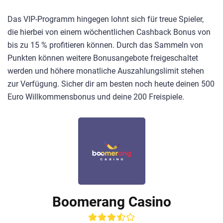
Das VIP-Programm hingegen lohnt sich für treue Spieler,
die hierbei von einem wöchentlichen Cashback Bonus von
bis zu 15 % profitieren können. Durch das Sammeln von
Punkten können weitere Bonusangebote freigeschaltet
werden und höhere monatliche Auszahlungslimit stehen
zur Verfügung. Sicher dir am besten noch heute deinen 500
Euro Willkommensbonus und deine 200 Freispiele.
Boomerang Casino