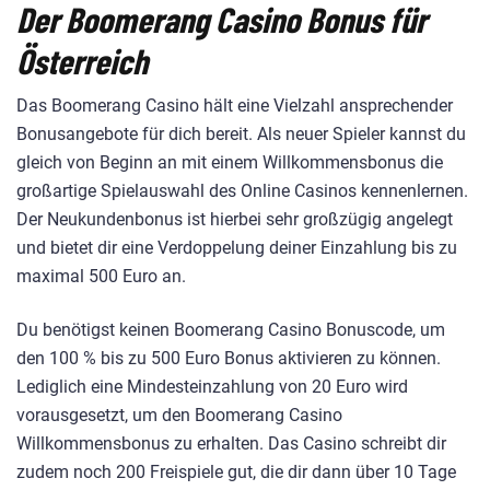
Der Boomerang Casino Bonus für
Österreich
Das Boomerang Casino hält eine Vielzahl ansprechender
Bonusangebote für dich bereit. Als neuer Spieler kannst du
gleich von Beginn an mit einem Willkommensbonus die
großartige Spielauswahl des Online Casinos kennenlernen.
Der Neukundenbonus ist hierbei sehr großzügig angelegt
und bietet dir eine Verdoppelung deiner Einzahlung bis zu
maximal 500 Euro an.
Du benötigst keinen Boomerang Casino Bonuscode, um
den 100 % bis zu 500 Euro Bonus aktivieren zu können.
Lediglich eine Mindesteinzahlung von 20 Euro wird
vorausgesetzt, um den Boomerang Casino
Willkommensbonus zu erhalten. Das Casino schreibt dir
zudem noch 200 Freispiele gut, die dir dann über 10 Tage