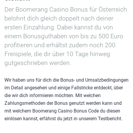
Der Boomerang Casino Bonus für Österreich
belohnt dich gleich doppelt nach deiner
ersten Einzahlung. Dabei kannst du von
einem Bonusguthaben von bis zu 500 Euro
profitieren und erhältst zudem noch 200
Freispiele, die dir über 10 Tage hinweg
gutgeschrieben werden.
Wir haben uns für dich die Bonus- und Umsatzbedingungen
im Detail angesehen und einige Fallstricke entdeckt, über
die wir dich informieren möchten. Mit welchen
Zahlungsmethoden der Bonus genutzt werden kann und
mit welchem Boomerang Casino Bonus Code du diesen
einlösen kannst, erfährst du jetzt in unserem Testbericht.