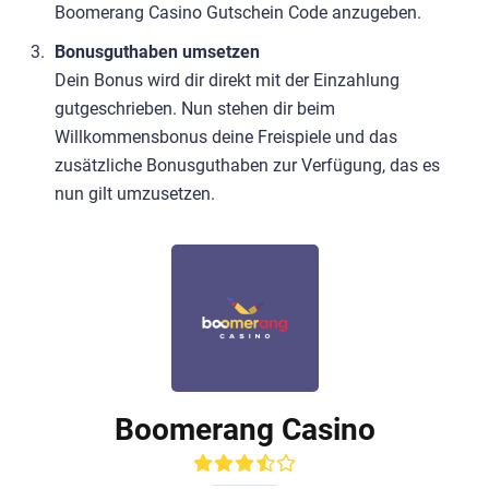
Boomerang Casino Gutschein Code anzugeben.
Bonusguthaben umsetzen
Dein Bonus wird dir direkt mit der Einzahlung
gutgeschrieben. Nun stehen dir beim
Willkommensbonus deine Freispiele und das
zusätzliche Bonusguthaben zur Verfügung, das es
nun gilt umzusetzen.
Boomerang Casino