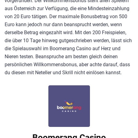
vorgefunden. Der Willkommensbonus steht allen Spielern
aus Österreich zur Verfügung, die eine Mindesteinzahlung
von 20 Euro tätigen. Der maximale Bonusbetrag von 500
Euro kann jedoch nur dann beansprucht werden, wenn
derselbe Betrag eingezahlt wird. Mit den 200 Freispielen,
die über 10 Tage hinweg gutgeschrieben werden, lässt sich
die Spielauswahl im Boomerang Casino auf Herz und
Nieren testen. Beanspruche am besten gleich deinen
persönlichen Willkommensbonus, aber achte darauf, dass
du diesen mit Neteller und Skrill nicht einlösen kannst.
Boomerang Casino