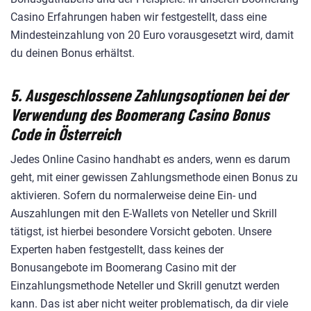
Casino Erfahrungen haben wir festgestellt, dass eine
Mindesteinzahlung von 20 Euro vorausgesetzt wird, damit
du deinen Bonus erhältst.
5. Ausgeschlossene Zahlungsoptionen bei der
Verwendung des Boomerang Casino Bonus
Code in Österreich
Jedes Online Casino handhabt es anders, wenn es darum
geht, mit einer gewissen Zahlungsmethode einen Bonus zu
aktivieren. Sofern du normalerweise deine Ein- und
Auszahlungen mit den E-Wallets von Neteller und Skrill
tätigst, ist hierbei besondere Vorsicht geboten. Unsere
Experten haben festgestellt, dass keines der
Bonusangebote im Boomerang Casino mit der
Einzahlungsmethode Neteller und Skrill genutzt werden
kann. Das ist aber nicht weiter problematisch, da dir viele