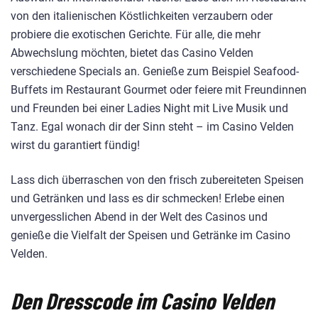
von den italienischen Köstlichkeiten verzaubern oder
probiere die exotischen Gerichte. Für alle, die mehr
Abwechslung möchten, bietet das Casino Velden
verschiedene Specials an. Genieße zum Beispiel Seafood-
Buffets im Restaurant Gourmet oder feiere mit Freundinnen
und Freunden bei einer Ladies Night mit Live Musik und
Tanz. Egal wonach dir der Sinn steht – im Casino Velden
wirst du garantiert fündig!
Lass dich überraschen von den frisch zubereiteten Speisen
und Getränken und lass es dir schmecken! Erlebe einen
unvergesslichen Abend in der Welt des Casinos und
genieße die Vielfalt der Speisen und Getränke im Casino
Velden.
Den Dresscode im Casino Velden