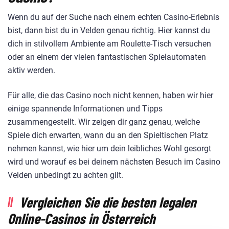
Wenn du auf der Suche nach einem echten Casino-Erlebnis
bist, dann bist du in Velden genau richtig. Hier kannst du
dich in stilvollem Ambiente am Roulette-Tisch versuchen
oder an einem der vielen fantastischen Spielautomaten
aktiv werden.
Für alle, die das Casino noch nicht kennen, haben wir hier
einige spannende Informationen und Tipps
zusammengestellt. Wir zeigen dir ganz genau, welche
Spiele dich erwarten, wann du an den Spieltischen Platz
nehmen kannst, wie hier um dein leibliches Wohl gesorgt
wird und worauf es bei deinem nächsten Besuch im Casino
Velden unbedingt zu achten gilt.
Vergleichen Sie die besten legalen
Online-Casinos in Österreich