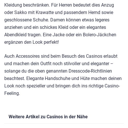
Kleidung beschränken. Für Herren bedeutet dies Anzug
oder Sakko mit Krawatte und passendem Hemd sowie
geschlossene Schuhe. Damen können etwas legeres
anziehen und ein schickes Kleid oder ein elegantes
Abendkleid tragen. Eine Jacke oder ein Bolero-Jäckchen
ergänzen den Look perfekt!
Auch Accessoires sind beim Besuch des Casinos erlaubt
und machen dein Outfit noch stilvoller und eleganter –
solange du die oben genannten Dresscode-Richtlinien
beachtest. Elegante Handschuhe und Hüte machen deinen
Look noch spezieller und bringen dich ins richtige Casino-
Feeling.
Weitere Artikel zu Casinos in der Nähe