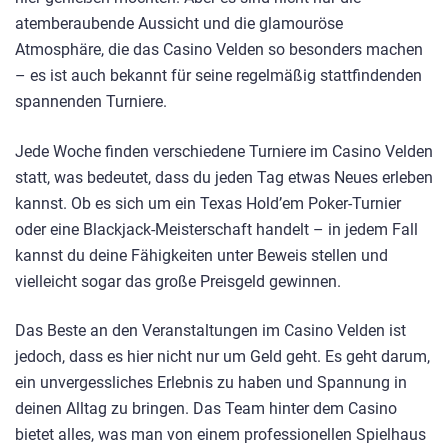
atemberaubende Aussicht und die glamouröse
Atmosphäre, die das Casino Velden so besonders machen
– es ist auch bekannt für seine regelmäßig stattfindenden
spannenden Turniere.
Jede Woche finden verschiedene Turniere im Casino Velden
statt, was bedeutet, dass du jeden Tag etwas Neues erleben
kannst. Ob es sich um ein Texas Hold’em Poker-Turnier
oder eine Blackjack-Meisterschaft handelt – in jedem Fall
kannst du deine Fähigkeiten unter Beweis stellen und
vielleicht sogar das große Preisgeld gewinnen.
Das Beste an den Veranstaltungen im Casino Velden ist
jedoch, dass es hier nicht nur um Geld geht. Es geht darum,
ein unvergessliches Erlebnis zu haben und Spannung in
deinen Alltag zu bringen. Das Team hinter dem Casino
bietet alles, was man von einem professionellen Spielhaus