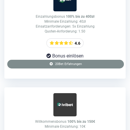
Einzahlungsbonus
100% bis zu 400zł
Minimale Einzahlung: 40zł
Einsatzanforderungen: 5x Einzahlung
Quoten-Anforderung: 1.50
4.6
Bonus einlösen
20Bet Erfahrungen
Willkommensbonus
100% bis zu 150€
Minimale Einzahlung: 10€