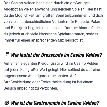
Das Casino Velden begeistert durch ein großartiges
Angebot an vielen abwechslungsreichen Spielen. Hier hast
du die Möglichkeit, am großen Spiel teilzunehmen und dich
von vielen unterschiedlichen Varianten für Roulette, Poker
und Blackjack begeistern zu lassen. Darüber hinaus findest
du jedoch auch viele klassische Spielautomaten, sodass
immer für einen ansprechenden Mix gesorgt ist.
🤵 Wie lautet der Dresscode im Casino Velden?
Auf einen eleganten Kleidungsstil wird im Casino Velden
auf jeden Fall großer Wert gelegt. Hier solltest du auf eine
angemessene Abendgarderobe achten. Auf
Straßenkleidung oder Freizeitbekleidung ist bei einem
Besuch unbedingt zu verzichten.
🍲 Wie ist die Gastronomie im Casino Velden?