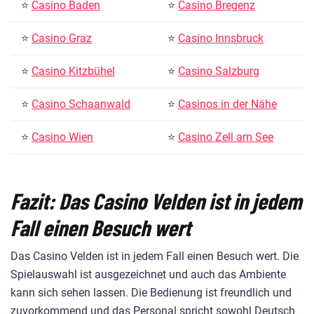
⭐️
Casino Baden
⭐️
Casino Bregenz
⭐️
Casino Graz
⭐️
Casino Innsbruck
⭐️
Casino Kitzbühel
⭐️
Casino Salzburg
⭐️
Casino Schaanwald
⭐️
Casinos in der Nähe
⭐️
Casino Wien
⭐️
Casino Zell am See
Fazit: Das Casino Velden ist in jedem
Fall einen Besuch wert
Das Casino Velden ist in jedem Fall einen Besuch wert. Die
Spielauswahl ist ausgezeichnet und auch das Ambiente
kann sich sehen lassen. Die Bedienung ist freundlich und
zuvorkommend und das Personal spricht sowohl Deutsch