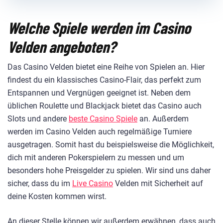
Welche Spiele werden im Casino
Velden angeboten?
Das Casino Velden bietet eine Reihe von Spielen an. Hier
findest du ein klassisches Casino-Flair, das perfekt zum
Entspannen und Vergnügen geeignet ist. Neben dem
üblichen Roulette und Blackjack bietet das Casino auch
Slots und andere
beste Casino Spiele
an. Außerdem
werden im Casino Velden auch regelmäßige Turniere
ausgetragen. Somit hast du beispielsweise die Möglichkeit,
dich mit anderen Pokerspielern zu messen und um
besonders hohe Preisgelder zu spielen. Wir sind uns daher
sicher, dass du im
Live Casino
Velden mit Sicherheit auf
deine Kosten kommen wirst.
An dieser Stelle können wir außerdem erwähnen, dass auch