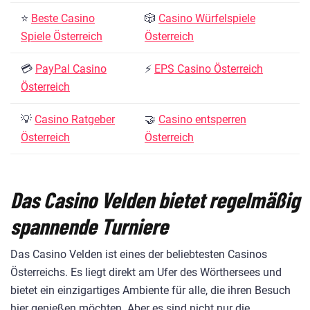
⭐️
Beste Casino
🎲
Casino Würfelspiele
Spiele Österreich
Österreich
💳
PayPal Casino
⚡
EPS Casino Österreich
Österreich
💡
Casino Ratgeber
🤝
Casino entsperren
Österreich
Österreich
Das Casino Velden bietet regelmäßig
spannende Turniere
Das Casino Velden ist eines der beliebtesten Casinos
Österreichs. Es liegt direkt am Ufer des Wörthersees und
bietet ein einzigartiges Ambiente für alle, die ihren Besuch
hier genießen möchten. Aber es sind nicht nur die