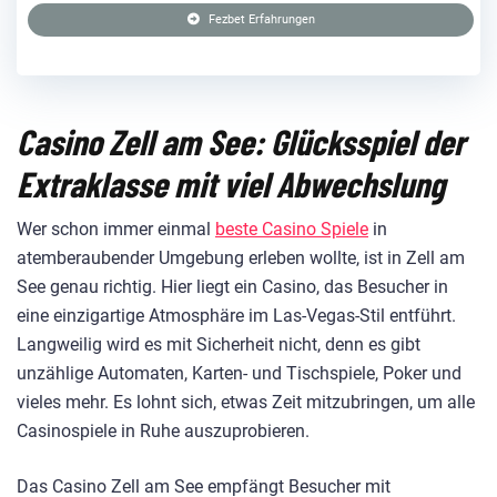
Fezbet Erfahrungen
Casino Zell am See: Glücksspiel der
Extraklasse mit viel Abwechslung
Wer schon immer einmal
beste Casino Spiele
in
atemberaubender Umgebung erleben wollte, ist in Zell am
See genau richtig. Hier liegt ein Casino, das Besucher in
eine einzigartige Atmosphäre im Las-Vegas-Stil entführt.
Langweilig wird es mit Sicherheit nicht, denn es gibt
unzählige Automaten, Karten- und Tischspiele, Poker und
vieles mehr. Es lohnt sich, etwas Zeit mitzubringen, um alle
Casinospiele in Ruhe auszuprobieren.
Das Casino Zell am See empfängt Besucher mit