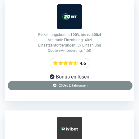
Einzahlungsbonus
100% bis zu 400zł
Minimale Einzahlung: 40zł
Einsatzanforderungen: 5x Einzahlung
Quoten-Anforderung: 1.50
4.6
Bonus einlösen
20Bet Erfahrungen