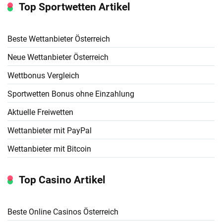
Top Sportwetten Artikel
Beste Wettanbieter Österreich
Neue Wettanbieter Österreich
Wettbonus Vergleich
Sportwetten Bonus ohne Einzahlung
Aktuelle Freiwetten
Wettanbieter mit PayPal
Wettanbieter mit Bitcoin
Top Casino Artikel
Beste Online Casinos Österreich