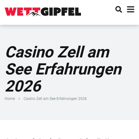
Casino Zell am
See Erfahrungen
2026
Home
»
Casino Zell am See Erfahrungen 2026