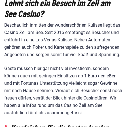
Lohnt sich ein Besuch im Zell am
See Casino?
Beschaulich inmitten der wunderschönen Kulisse liegt das
Casino Zell am See. Seit 2016 empfängt es Besucher und
entführt in eine Las-Vegas-Kulisse. Neben Automaten
gehören auch Poker und Kartenspiele zu den aufregenden
Angeboten und sorgen somit für viel Spaß und Spannung.
Gäste müssen hier gar nicht viel investieren, sondern
können auch mit geringen Einsätzen ab 1 Euro genießen
und mit Fortunas Unterstützung vielleicht sogar Gewinne
mit nach Hause nehmen. Worauf sich Besucher sonst noch
freuen dürfen, verrät der Blick hinter die Casinotüren. Wir
haben alle Infos rund um das Casino Zell am See
ausführlich für dich zusammengefasst.