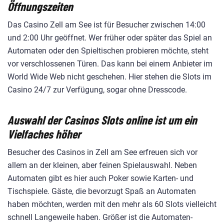
Öffnungszeiten
Das Casino Zell am See ist für Besucher zwischen 14:00
und 2:00 Uhr geöffnet. Wer früher oder später das Spiel an
Automaten oder den Spieltischen probieren möchte, steht
vor verschlossenen Türen. Das kann bei einem Anbieter im
World Wide Web nicht geschehen. Hier stehen die Slots im
Casino 24/7 zur Verfügung, sogar ohne Dresscode.
Auswahl der Casinos Slots online ist um ein
Vielfaches höher
Besucher des Casinos in Zell am See erfreuen sich vor
allem an der kleinen, aber feinen Spielauswahl. Neben
Automaten gibt es hier auch Poker sowie Karten- und
Tischspiele. Gäste, die bevorzugt Spaß an Automaten
haben möchten, werden mit den mehr als 60 Slots vielleicht
schnell Langeweile haben. Größer ist die Automaten-