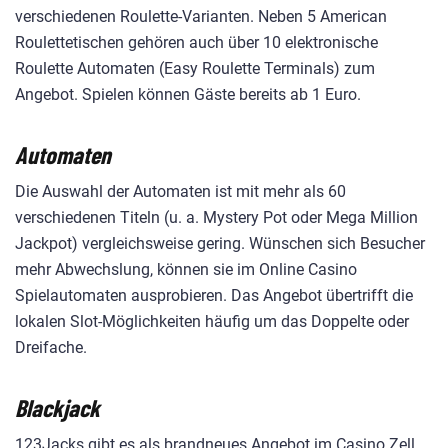
verschiedenen Roulette-Varianten. Neben 5 American
Roulettetischen gehören auch über 10 elektronische
Roulette Automaten (Easy Roulette Terminals) zum
Angebot. Spielen können Gäste bereits ab 1 Euro.
Automaten
Die Auswahl der Automaten ist mit mehr als 60
verschiedenen Titeln (u. a. Mystery Pot oder Mega Million
Jackpot) vergleichsweise gering. Wünschen sich Besucher
mehr Abwechslung, können sie im Online Casino
Spielautomaten ausprobieren. Das Angebot übertrifft die
lokalen Slot-Möglichkeiten häufig um das Doppelte oder
Dreifache.
Blackjack
123Jacks gibt es als brandneues Angebot im Casino Zell