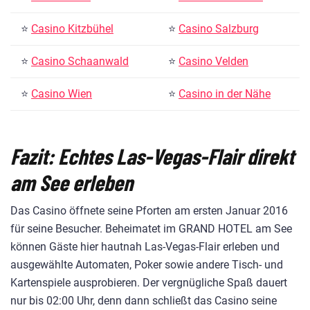
⭐️
Casino Kitzbühel
⭐️
Casino Salzburg
⭐️
Casino Schaanwald
⭐️
Casino Velden
⭐️
Casino Wien
⭐️
Casino in der Nähe
Fazit: Echtes Las-Vegas-Flair direkt
am See erleben
Das Casino öffnete seine Pforten am ersten Januar 2016
für seine Besucher. Beheimatet im GRAND HOTEL am See
können Gäste hier hautnah Las-Vegas-Flair erleben und
ausgewählte Automaten, Poker sowie andere Tisch- und
Kartenspiele ausprobieren. Der vergnügliche Spaß dauert
nur bis 02:00 Uhr, denn dann schließt das Casino seine