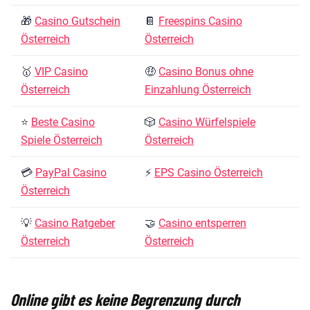
🎁
Casino Gutschein
📔
Freespins Casino
Österreich
Österreich
🥇
VIP Casino
🤑
Casino Bonus ohne
Österreich
Einzahlung Österreich
⭐️
Beste Casino
🎲
Casino Würfelspiele
Spiele Österreich
Österreich
💳
PayPal Casino
⚡
EPS Casino Österreich
Österreich
💡
Casino Ratgeber
🤝
Casino entsperren
Österreich
Österreich
Online gibt es keine Begrenzung durch