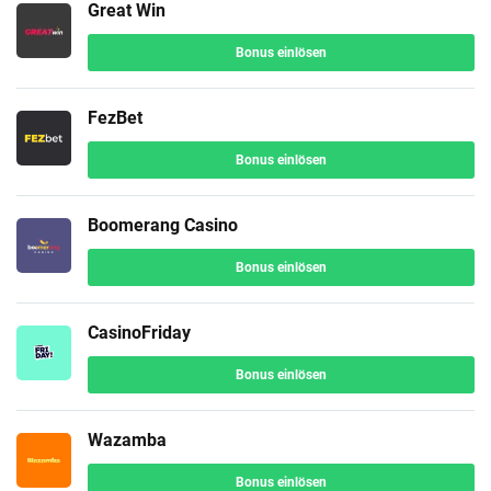
Great Win
Bonus einlösen
FezBet
Bonus einlösen
Boomerang Casino
Bonus einlösen
CasinoFriday
Bonus einlösen
Wazamba
Bonus einlösen