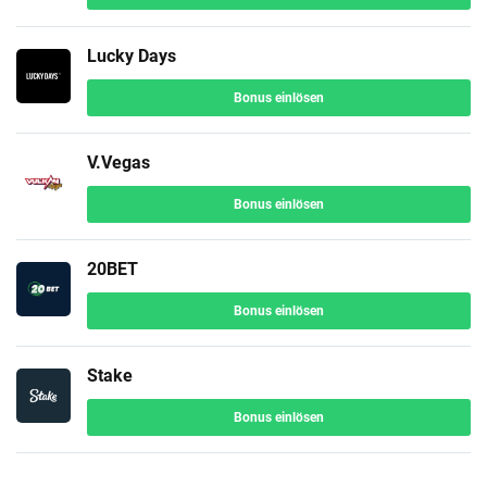
Lucky Days
Bonus einlösen
V.Vegas
Bonus einlösen
20BET
Bonus einlösen
Stake
Bonus einlösen