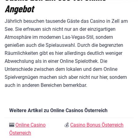
Angebot
Jährlich besuchen tausende Gäste das Casino in Zell am
See. Sie erfreuen sich nicht nur an der einzigartigen
Atmosphäre im modernen Las-Vegas-Stil, sondern
genießen auch die Spielauswahl. Durch die begrenzten
Räumlichkeiten gibt es hier allerdings deutlich weniger
Abwechslung als in einer Online Spielothek. Die
Unterschiede zwischen dem lokalen und dem Online
Spielvergnügen machen sich aber nicht nur hier, sondern
auch in anderen Bereichen bemerkbar.
Weitere Artikel zu Online Casinos Österreich
🎰
Online Casino
💰
Casino Bonus Österreich
Österreich