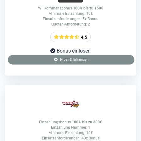
Willkommensbonus
100% bis zu 150€
Minimale Einzahlung: 10€
Einsatzanforderungen: 5x Bonus
Quoten-Anforderung: 2
4.5
Bonus einlösen
Ivibet Erfahrungen
Einzahlungsbonus
100% bis zu 300€
Einzahlung Nummer: 1
Minimale Einzahlung: 10€
Einsatzanforderungen: 40x Bonus