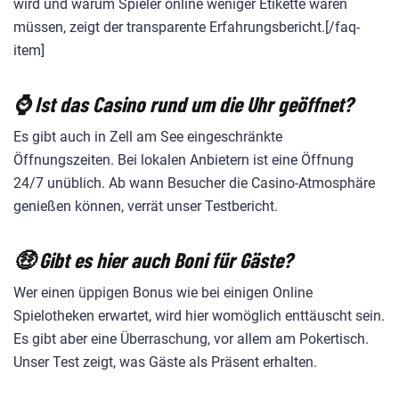
wird und warum Spieler online weniger Etikette waren
müssen, zeigt der transparente Erfahrungsbericht.[/faq-
item]
⌚ Ist das Casino rund um die Uhr geöffnet?
Es gibt auch in Zell am See eingeschränkte
Öffnungszeiten. Bei lokalen Anbietern ist eine Öffnung
24/7 unüblich. Ab wann Besucher die Casino-Atmosphäre
genießen können, verrät unser Testbericht.
🤑 Gibt es hier auch Boni für Gäste?
Wer einen üppigen Bonus wie bei einigen Online
Spielotheken erwartet, wird hier womöglich enttäuscht sein.
Es gibt aber eine Überraschung, vor allem am Pokertisch.
Unser Test zeigt, was Gäste als Präsent erhalten.