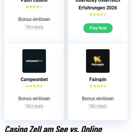
Palm Casino
Uberlucky Österreich
Erfahrungen 2026
Bonus einlösen
T&Cs Apply
Play Now
Campeonbet
Fairspin
Bonus einlösen
Bonus einlösen
T&Cs Apply
T&Cs Apply
Casino Zell am See vs. Online