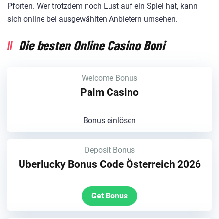
Pforten. Wer trotzdem noch Lust auf ein Spiel hat, kann
sich online bei ausgewählten Anbietern umsehen.
Die besten Online Casino Boni
Welcome Bonus
Palm Casino
Bonus einlösen
Deposit Bonus
Uberlucky Bonus Code Österreich 2026
Get Bonus