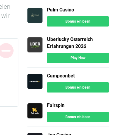
elen
Palm Casino
 wir
Bonus einlösen
Uberlucky Österreich
Erfahrungen 2026
Play Now
Campeonbet
Bonus einlösen
Fairspin
Bonus einlösen
Joo Casino