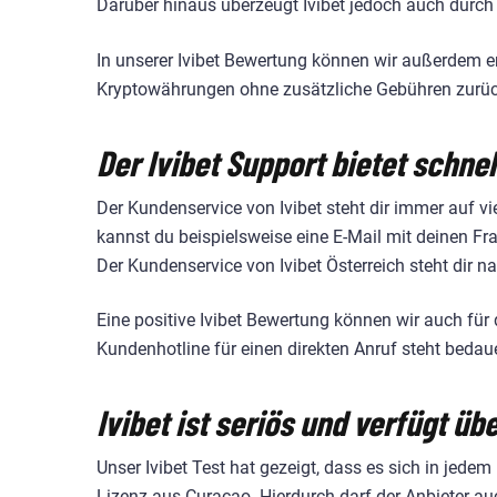
Darüber hinaus überzeugt Ivibet jedoch auch durch z
In unserer Ivibet Bewertung können wir außerdem e
Kryptowährungen ohne zusätzliche Gebühren zurüc
Der Ivibet Support bietet schne
Der Kundenservice von Ivibet steht dir immer auf 
kannst du beispielsweise eine E-Mail mit deinen Fr
Der Kundenservice von Ivibet Österreich steht dir n
Eine positive Ivibet Bewertung können wir auch für
Kundenhotline für einen direkten Anruf steht bedau
Ivibet ist seriös und verfügt üb
Unser Ivibet Test hat gezeigt, dass es sich in jedem 
Lizenz aus Curacao. Hierdurch darf der Anbieter a