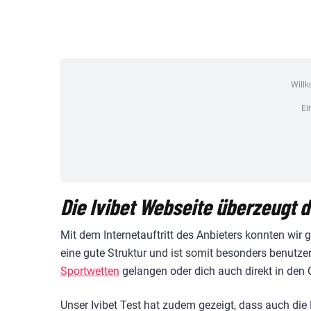
Will
Ei
Die Ivibet Webseite überzeugt 
Mit dem Internetauftritt des Anbieters konnten wir g
eine gute Struktur und ist somit besonders benutzer
Sportwetten
gelangen oder dich auch direkt in den
Unser Ivibet Test hat zudem gezeigt, dass auch die 