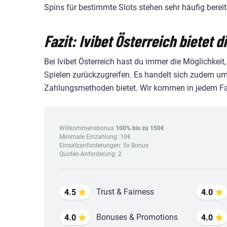
Spins für bestimmte Slots stehen sehr häufig bereit
Fazit: Ivibet Österreich bietet
Bei Ivibet Österreich hast du immer die Möglichkei
Spielen zurückzugreifen. Es handelt sich zudem um e
Zahlungsmethoden bietet. Wir kommen in jedem Fal
Willkommensbonus
100% bis zu 150€
Minimale Einzahlung: 10€
Einsatzanforderungen: 5x Bonus
Quoten-Anforderung: 2
Trust & Fairness
4.5
4.0
Bonuses & Promotions
4.0
4.0