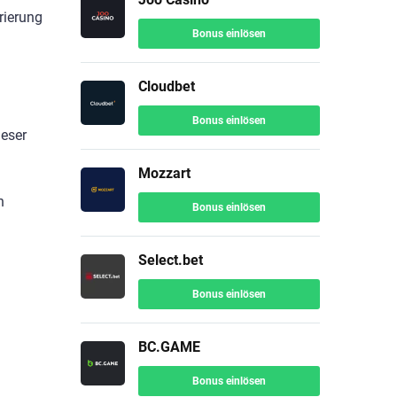
rierung
Bonus einlösen
Cloudbet
Bonus einlösen
ieser
Mozzart
h
Bonus einlösen
Select.bet
Bonus einlösen
BC.GAME
Bonus einlösen