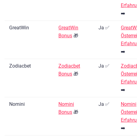
Erfahr
➡️
GreatWin
GreatWin
Ja ✅
GreatW
Bonus
🎁
Österre
Erfahr
➡️
Zodiacbet
Zodiacbet
Ja ✅
Zodiac
Bonus
🎁
Österre
Erfahr
➡️
Nomini
Nomini
Ja ✅
Nomini
Bonus
🎁
Österre
Erfahr
➡️