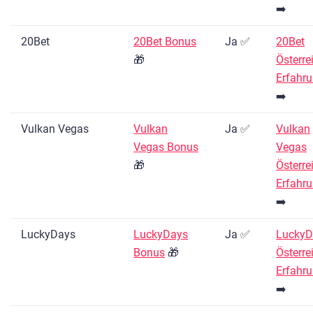
➡️
20Bet
20Bet Bonus
Ja ✅
20Bet
🎁
Österre
Erfahr
➡️
Vulkan Vegas
Vulkan
Ja ✅
Vulkan
Vegas Bonus
Vegas
🎁
Österre
Erfahr
➡️
LuckyDays
LuckyDays
Ja ✅
LuckyD
Bonus
🎁
Österre
Erfahr
➡️