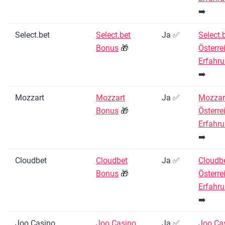
➡️
Select.bet
Select.bet
Ja ✅
Select.
Bonus
🎁
Österre
Erfahr
➡️
Mozzart
Mozzart
Ja ✅
Mozzar
Bonus
🎁
Österre
Erfahr
➡️
Cloudbet
Cloudbet
Ja ✅
Cloudb
Bonus
🎁
Österre
Erfahr
➡️
Joo Casino
Joo Casino
Ja ✅
Joo Ca