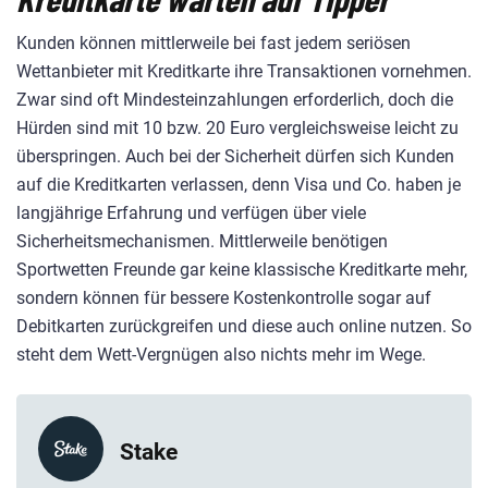
Kunden können mittlerweile bei fast jedem seriösen
Wettanbieter mit Kreditkarte ihre Transaktionen vornehmen.
Zwar sind oft Mindesteinzahlungen erforderlich, doch die
Hürden sind mit 10 bzw. 20 Euro vergleichsweise leicht zu
überspringen. Auch bei der Sicherheit dürfen sich Kunden
auf die Kreditkarten verlassen, denn Visa und Co. haben je
langjährige Erfahrung und verfügen über viele
Sicherheitsmechanismen. Mittlerweile benötigen
Sportwetten Freunde gar keine klassische Kreditkarte mehr,
sondern können für bessere Kostenkontrolle sogar auf
Debitkarten zurückgreifen und diese auch online nutzen. So
steht dem Wett-Vergnügen also nichts mehr im Wege.
Stake