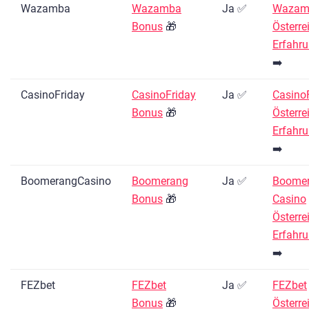
Wazamba
Wazamba
Ja ✅
Wazam
Bonus
🎁
Österre
Erfahr
➡️
CasinoFriday
CasinoFriday
Ja ✅
Casino
Bonus
🎁
Österre
Erfahr
➡️
BoomerangCasino
Boomerang
Ja ✅
Boome
Bonus
🎁
Casino
Österre
Erfahr
➡️
FEZbet
FEZbet
Ja ✅
FEZbet
Bonus
🎁
Österre