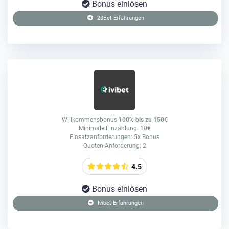
Bonus einlösen
20Bet Erfahrungen
Willkommensbonus
100% bis zu 150€
Minimale Einzahlung: 10€
Einsatzanforderungen: 5x Bonus
Quoten-Anforderung: 2
4.5
Bonus einlösen
Ivibet Erfahrungen