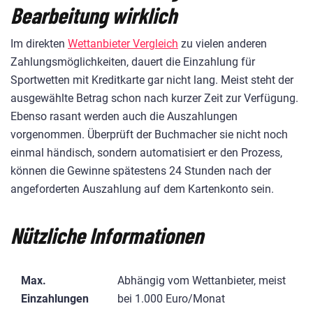
Bearbeitung wirklich
Im direkten
Wettanbieter Vergleich
zu vielen anderen
Zahlungsmöglichkeiten, dauert die Einzahlung für
Sportwetten mit Kreditkarte gar nicht lang. Meist steht der
ausgewählte Betrag schon nach kurzer Zeit zur Verfügung.
Ebenso rasant werden auch die Auszahlungen
vorgenommen. Überprüft der Buchmacher sie nicht noch
einmal händisch, sondern automatisiert er den Prozess,
können die Gewinne spätestens 24 Stunden nach der
angeforderten Auszahlung auf dem Kartenkonto sein.
Nützliche Informationen
Max.
Abhängig vom Wettanbieter, meist
Einzahlungen
bei 1.000 Euro/Monat