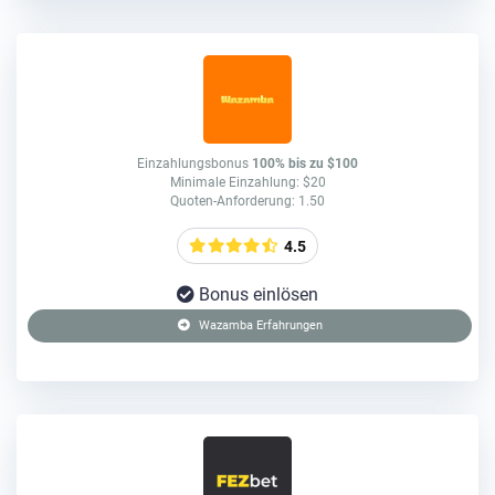
Einzahlungsbonus
100% bis zu $100
Minimale Einzahlung: $20
Quoten-Anforderung: 1.50
4.5
Bonus einlösen
Wazamba Erfahrungen