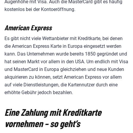
Augenhöhe mit Visa. Auch die MasterCard gibt es häufig
kostenlos bei der Kontoeröffnung.
American Express
Es gibt nicht viele Wettanbieter mit Kreditkarte, bei denen
die American Express Karte in Europa eingesetzt werden
kann. Das Unternehmen wurde bereits 1850 gegründet und
hat seinen Markt vor allem in den USA. Um endlich mit Visa
und MasterCard in Europa gleichziehen und neue Kunden
akquirieren zu können, setzt American Express vor allem
auf viele Dienstleistungen, die Kartennutzer durch eine
erhöhte Gebühr jedoch bezahlen.
Eine Zahlung mit Kreditkarte
vornehmen – so geht’s