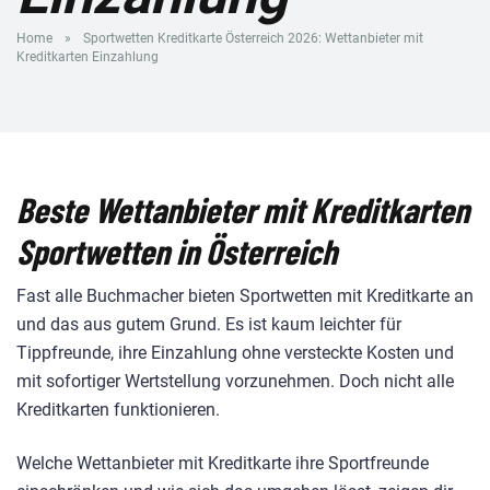
Home
»
Sportwetten Kreditkarte Österreich 2026: Wettanbieter mit
Kreditkarten Einzahlung
Beste Wettanbieter mit Kreditkarten
Sportwetten in Österreich
Fast alle Buchmacher bieten Sportwetten mit Kreditkarte an
und das aus gutem Grund. Es ist kaum leichter für
Tippfreunde, ihre Einzahlung ohne versteckte Kosten und
mit sofortiger Wertstellung vorzunehmen. Doch nicht alle
Kreditkarten funktionieren.
Welche Wettanbieter mit Kreditkarte ihre Sportfreunde