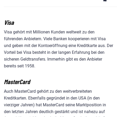
➡️
Visa
Visa gehört mit Millionen Kunden weltweit zu den
führenden Anbietern. Viele Banken kooperieren mit Visa
und geben mit der Kontoeröffnung eine Kreditkarte aus. Der
Vorteil bei Visa besteht in der langen Erfahrung bei den
sicheren Geldtransfers. Immerhin gibt es den Anbieter
bereits seit 1958.
MasterCard
Auch MasterCard gehört zu den weitverbreiteten
Kreditkarten. Ebenfalls gegründet in den USA (in den
vierziger Jahren) hat MasterCard seine Marktposition in
den letzten Jahren deutlich gestärkt und ist nahezu auf