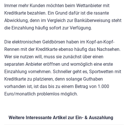
Immer mehr Kunden möchten beim Wettanbieter mit
Kreditkarte bezahlen. Ein Grund dafür ist die rasante
Abwicklung, denn im Vergleich zur Banküberweisung steht
die Einzahlung häufig sofort zur Verfügung.
Die elektronischen Geldbörsen haben im Kopf-an-Kopf-
Rennen mit der Kreditkarte ebenso häufig das Nachsehen.
Wer sie nutzen will, muss sie zunächst über einen
separaten Anbieter eröffnen und womöglich eine erste
Einzahlung vornehmen. Schneller geht es, Sportwetten mit
Kreditkarte zu platzieren, denn solange Guthaben
vorhanden ist, ist das bis zu einem Betrag von 1.000
Euro/monatlich problemlos möglich.
Weitere Interessante Artikel zur Ein- & Auszahlung