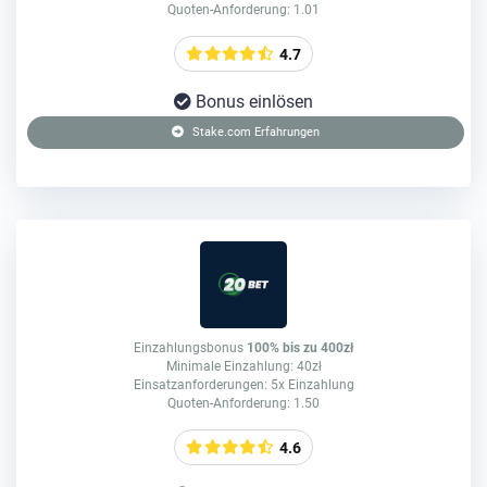
Quoten-Anforderung: 1.01
4.7
Bonus einlösen
Stake.com Erfahrungen
Einzahlungsbonus
100% bis zu 400zł
Minimale Einzahlung: 40zł
Einsatzanforderungen: 5x Einzahlung
Quoten-Anforderung: 1.50
4.6