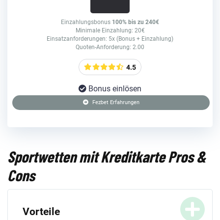
Einzahlungsbonus
100% bis zu 240€
Minimale Einzahlung: 20€
Einsatzanforderungen: 5x (Bonus + Einzahlung)
Quoten-Anforderung: 2.00
4.5
Bonus einlösen
Fezbet Erfahrungen
Sportwetten mit Kreditkarte Pros &
Cons
Vorteile