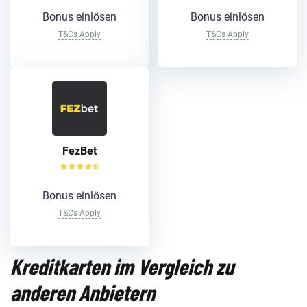
Bonus einlösen
Bonus einlösen
T&Cs Apply
T&Cs Apply
FezBet
Bonus einlösen
T&Cs Apply
Kreditkarten im Vergleich zu
anderen Anbietern