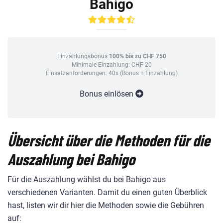
Bahigo
Einzahlungsbonus
100% bis zu CHF 750
Minimale Einzahlung: CHF 20
Einsatzanforderungen: 40x (Bonus + Einzahlung)
Bonus einlösen
Übersicht über die Methoden für die
Auszahlung bei Bahigo
Für die Auszahlung wählst du bei Bahigo aus
verschiedenen Varianten. Damit du einen guten Überblick
hast, listen wir dir hier die Methoden sowie die Gebühren
auf: