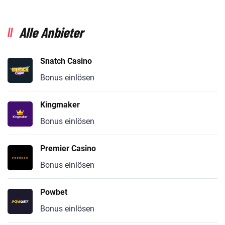
Alle Anbieter
Snatch Casino
Bonus einlösen
Kingmaker
Bonus einlösen
Premier Casino
Bonus einlösen
Powbet
Bonus einlösen