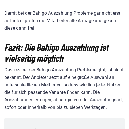
Damit bei der Bahigo Auszahlung Probleme gar nicht erst
auftreten, prüfen die Mitarbeiter alle Anträge und geben
diese dann frei.
Fazit: Die Bahigo Auszahlung ist
vielseitig möglich
Dass es bei der Bahigo Auszahlung Probleme gibt, ist nicht
bekannt. Der Anbieter setzt auf eine große Auswahl an
unterschiedlichen Methoden, sodass wirklich jeder Nutzer
die für sich passende Variante finden kann. Die
Auszahlungen erfolgen, abhängig von der Auszahlungsart,
sofort oder innerhalb von bis zu sieben Werktagen.