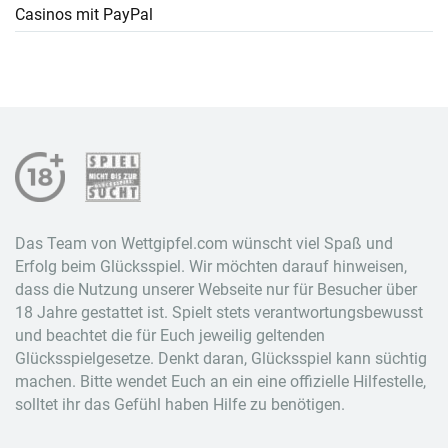
Casinos mit PayPal
Das Team von Wettgipfel.com wünscht viel Spaß und
Erfolg beim Glücksspiel. Wir möchten darauf hinweisen,
dass die Nutzung unserer Webseite nur für Besucher über
18 Jahre gestattet ist. Spielt stets verantwortungsbewusst
und beachtet die für Euch jeweilig geltenden
Glücksspielgesetze. Denkt daran, Glücksspiel kann süchtig
machen. Bitte wendet Euch an ein eine offizielle Hilfestelle,
solltet ihr das Gefühl haben Hilfe zu benötigen.