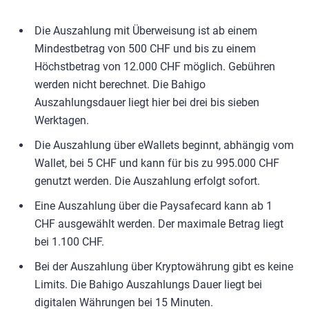
Die Auszahlung mit Überweisung ist ab einem
Mindestbetrag von 500 CHF und bis zu einem
Höchstbetrag von 12.000 CHF möglich. Gebühren
werden nicht berechnet. Die Bahigo
Auszahlungsdauer liegt hier bei drei bis sieben
Werktagen.
Die Auszahlung über eWallets beginnt, abhängig vom
Wallet, bei 5 CHF und kann für bis zu 995.000 CHF
genutzt werden. Die Auszahlung erfolgt sofort.
Eine Auszahlung über die Paysafecard kann ab 1
CHF ausgewählt werden. Der maximale Betrag liegt
bei 1.100 CHF.
Bei der Auszahlung über Kryptowährung gibt es keine
Limits. Die Bahigo Auszahlungs Dauer liegt bei
digitalen Währungen bei 15 Minuten.