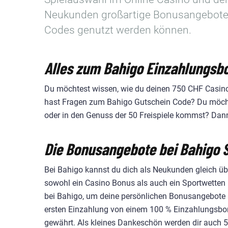
Neukunden großartige Bonusangebote b
Codes genutzt werden können.
Alles zum Bahigo Einzahlungsb
Du möchtest wissen, wie du deinen 750 CHF Casino
hast Fragen zum Bahigo Gutschein Code? Du möcht
oder in den Genuss der 50 Freispiele kommst? Dann l
Die Bonusangebote bei Bahigo 
Bei Bahigo kannst du dich als Neukunden gleich üb
sowohl ein Casino Bonus als auch ein Sportwetten
bei Bahigo, um deine persönlichen Bonusangebote a
ersten Einzahlung von einem 100 % Einzahlungsbonu
gewährt. Als kleines Dankeschön werden dir auch 5