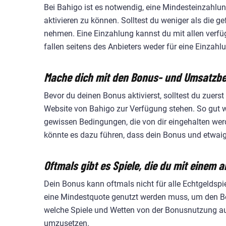
Bei Bahigo ist es notwendig, eine Mindesteinzahlu
aktivieren zu können. Solltest du weniger als die 
nehmen. Eine Einzahlung kannst du mit allen ver
fallen seitens des Anbieters weder für eine Einzah
Mache dich mit den Bonus- und Umsatzbe
Bevor du deinen Bonus aktivierst, solltest du zuers
Website von Bahigo zur Verfügung stehen. So gut wi
gewissen Bedingungen, die von dir eingehalten wer
könnte es dazu führen, dass dein Bonus und etwaige
Oftmals gibt es Spiele, die du mit einem 
Dein Bonus kann oftmals nicht für alle Echtgelds
eine Mindestquote genutzt werden muss, um den Bon
welche Spiele und Wetten von der Bonusnutzung aus
umzusetzen.