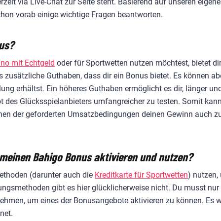
rzeit via Live-Chat zur Seite steht. Basierend auf unseren eigen
hon vorab einige wichtige Fragen beantworten.
nus?
ino mit Echtgeld
oder für Sportwetten nutzen möchtest, bietet di
das zusätzliche Guthaben, dass dir ein Bonus bietet. Es können a
lung erhältst. Ein höheres Guthaben ermöglicht es dir, länger un
 des Glücksspielanbieters umfangreicher zu testen. Somit kann
ichen der geforderten Umsatzbedingungen deinen Gewinn auch z
meinen Bahigo Bonus aktivieren und nutzen?
ethoden (darunter auch die
Kreditkarte für Sportwetten
) nutzen,
ngsmethoden gibt es hier glücklicherweise nicht. Du musst nur
nehmen, um eines der Bonusangebote aktivieren zu können. Es 
net.