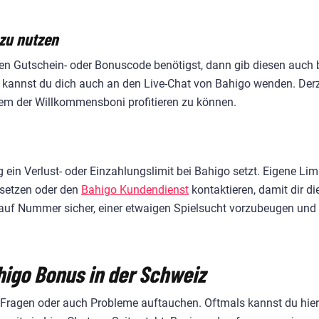
 zu nutzen
en Gutschein- oder Bonuscode benötigst, dann gib diesen auch b
 kannst du dich auch an den Live-Chat von Bahigo wenden. Derze
nem der Willkommensboni profitieren zu können.
g ein Verlust- oder Einzahlungslimit bei Bahigo setzt. Eigene Lim
 setzen oder den
Bahigo Kundendienst
kontaktieren, damit dir di
u auf Nummer sicher, einer etwaigen Spielsucht vorzubeugen und 
higo Bonus in der Schweiz
Fragen oder auch Probleme auftauchen. Oftmals kannst du hier