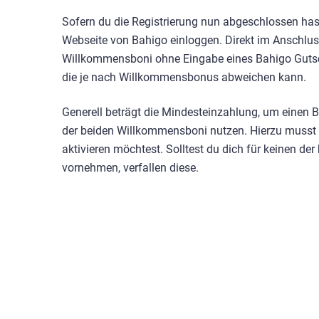
Sofern du die Registrierung nun abgeschlossen ha
Webseite von Bahigo einloggen. Direkt im Anschlu
Willkommensboni ohne Eingabe eines Bahigo Gutsche
die je nach Willkommensbonus abweichen kann.
Generell beträgt die Mindesteinzahlung, um einen B
der beiden Willkommensboni nutzen. Hierzu musst 
aktivieren möchtest. Solltest du dich für keinen 
vornehmen, verfallen diese.