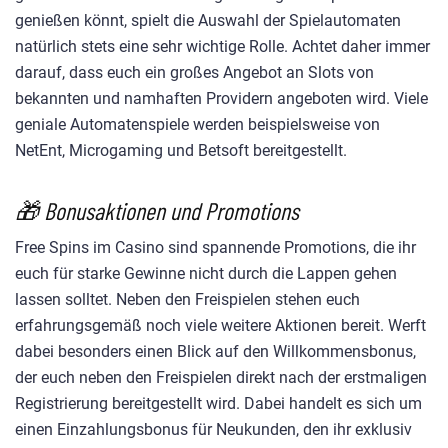
genießen könnt, spielt die Auswahl der Spielautomaten
natürlich stets eine sehr wichtige Rolle. Achtet daher immer
darauf, dass euch ein großes Angebot an Slots von
bekannten und namhaften Providern angeboten wird. Viele
geniale Automatenspiele werden beispielsweise von
NetEnt, Microgaming und Betsoft bereitgestellt.
🎁 Bonusaktionen und Promotions
Free Spins im Casino sind spannende Promotions, die ihr
euch für starke Gewinne nicht durch die Lappen gehen
lassen solltet. Neben den Freispielen stehen euch
erfahrungsgemäß noch viele weitere Aktionen bereit. Werft
dabei besonders einen Blick auf den Willkommensbonus,
der euch neben den Freispielen direkt nach der erstmaligen
Registrierung bereitgestellt wird. Dabei handelt es sich um
einen Einzahlungsbonus für Neukunden, den ihr exklusiv