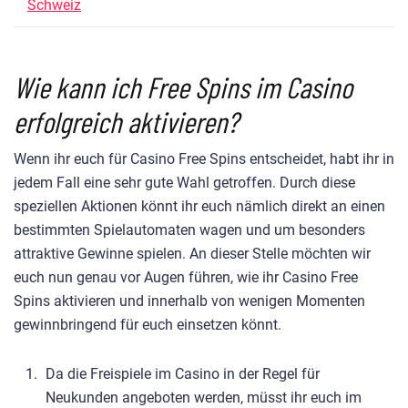
Schweiz
Wie kann ich Free Spins im Casino
erfolgreich aktivieren?
Wenn ihr euch für Casino Free Spins entscheidet, habt ihr in
jedem Fall eine sehr gute Wahl getroffen. Durch diese
speziellen Aktionen könnt ihr euch nämlich direkt an einen
bestimmten Spielautomaten wagen und um besonders
attraktive Gewinne spielen. An dieser Stelle möchten wir
euch nun genau vor Augen führen, wie ihr Casino Free
Spins aktivieren und innerhalb von wenigen Momenten
gewinnbringend für euch einsetzen könnt.
Da die Freispiele im Casino in der Regel für
Neukunden angeboten werden, müsst ihr euch im