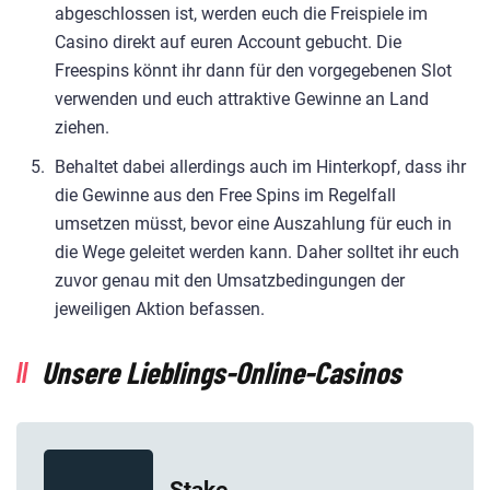
abgeschlossen ist, werden euch die Freispiele im
Casino direkt auf euren Account gebucht. Die
Freespins könnt ihr dann für den vorgegebenen Slot
verwenden und euch attraktive Gewinne an Land
ziehen.
Behaltet dabei allerdings auch im Hinterkopf, dass ihr
die Gewinne aus den Free Spins im Regelfall
umsetzen müsst, bevor eine Auszahlung für euch in
die Wege geleitet werden kann. Daher solltet ihr euch
zuvor genau mit den Umsatzbedingungen der
jeweiligen Aktion befassen.
Unsere Lieblings-Online-Casinos
Stake