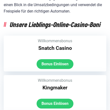
einen Blick in die Umsatzbedingungen und verwendet die
Freispiele für den richtigen Automaten.
Unsere Lieblings-Online-Casino-Boni
Willkommensbonus
Snatch Casino
Bonus Einlösen
Willkommensbonus
Kingmaker
Bonus Einlösen