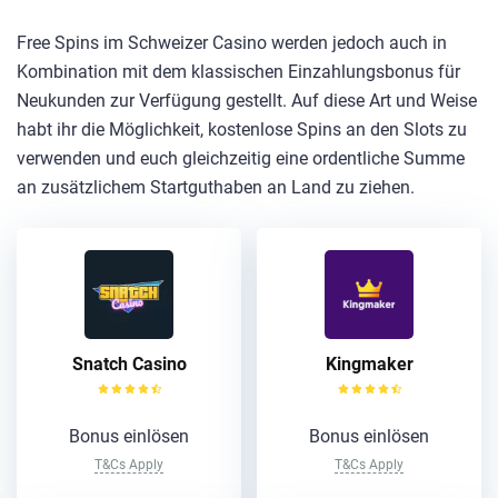
Free Spins im Schweizer Casino werden jedoch auch in
Kombination mit dem klassischen Einzahlungsbonus für
Neukunden zur Verfügung gestellt. Auf diese Art und Weise
habt ihr die Möglichkeit, kostenlose Spins an den Slots zu
verwenden und euch gleichzeitig eine ordentliche Summe
an zusätzlichem Startguthaben an Land zu ziehen.
Snatch Casino
Kingmaker
Bonus einlösen
Bonus einlösen
T&Cs Apply
T&Cs Apply