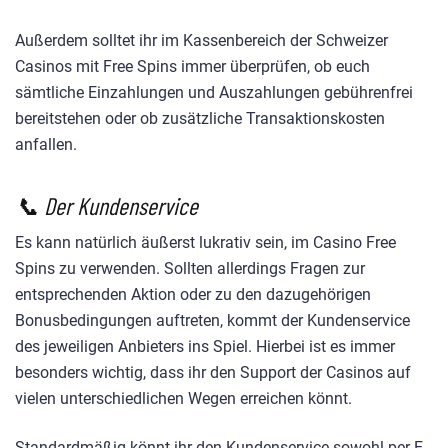
Außerdem solltet ihr im Kassenbereich der Schweizer
Casinos mit Free Spins immer überprüfen, ob euch
sämtliche Einzahlungen und Auszahlungen gebührenfrei
bereitstehen oder ob zusätzliche Transaktionskosten
anfallen.
📞 Der Kundenservice
Es kann natürlich äußerst lukrativ sein, im Casino Free
Spins zu verwenden. Sollten allerdings Fragen zur
entsprechenden Aktion oder zu den dazugehörigen
Bonusbedingungen auftreten, kommt der Kundenservice
des jeweiligen Anbieters ins Spiel. Hierbei ist es immer
besonders wichtig, dass ihr den Support der Casinos auf
vielen unterschiedlichen Wegen erreichen könnt.
Standardmäßig könnt ihr den Kundenservice sowohl per E-