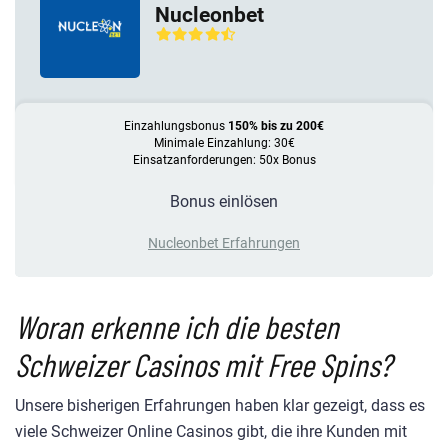
Nucleonbet
Einzahlungsbonus
150% bis zu 200€
Minimale Einzahlung: 30€
Einsatzanforderungen: 50x Bonus
Bonus einlösen
Nucleonbet Erfahrungen
Woran erkenne ich die besten
Schweizer Casinos mit Free Spins?
Unsere bisherigen Erfahrungen haben klar gezeigt, dass es
viele Schweizer Online Casinos gibt, die ihre Kunden mit