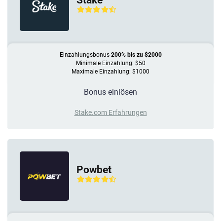
Einzahlungsbonus
200% bis zu $2000
Minimale Einzahlung: $50
Maximale Einzahlung: $1000
Bonus einlösen
Stake.com Erfahrungen
Powbet