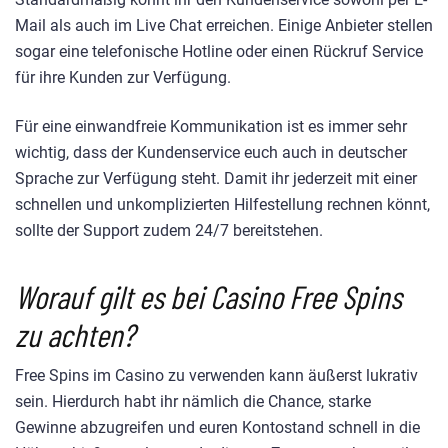
Mail als auch im Live Chat erreichen. Einige Anbieter stellen
sogar eine telefonische Hotline oder einen Rückruf Service
für ihre Kunden zur Verfügung.
Für eine einwandfreie Kommunikation ist es immer sehr
wichtig, dass der Kundenservice euch auch in deutscher
Sprache zur Verfügung steht. Damit ihr jederzeit mit einer
schnellen und unkomplizierten Hilfestellung rechnen könnt,
sollte der Support zudem 24/7 bereitstehen.
Worauf gilt es bei Casino Free Spins
zu achten?
Free Spins im Casino zu verwenden kann äußerst lukrativ
sein. Hierdurch habt ihr nämlich die Chance, starke
Gewinne abzugreifen und euren Kontostand schnell in die