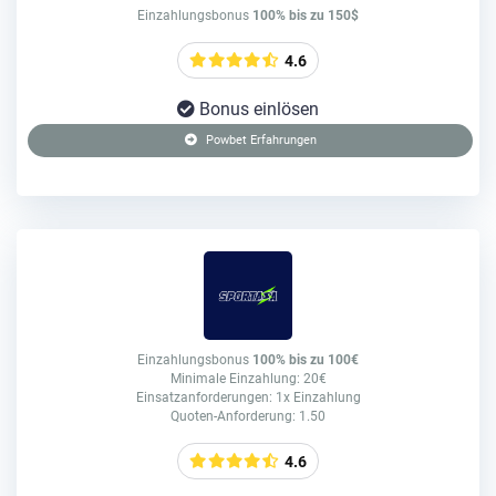
Einzahlungsbonus
100% bis zu 150$
4.6
Bonus einlösen
Powbet Erfahrungen
Einzahlungsbonus
100% bis zu 100€
Minimale Einzahlung: 20€
Einsatzanforderungen: 1x Einzahlung
Quoten-Anforderung: 1.50
4.6