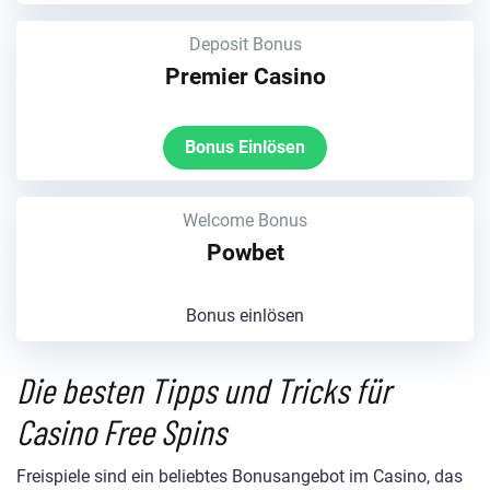
Deposit Bonus
Premier Casino
Bonus Einlösen
Welcome Bonus
Powbet
Bonus einlösen
Die besten Tipps und Tricks für
Casino Free Spins
Freispiele sind ein beliebtes Bonusangebot im Casino, das