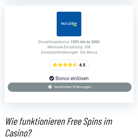
Einzahlungsbonus
150% bis zu 200€
Minimale Einzahlung: 30€
Einsatzanforderungen: 50x Bonus
4.5
Bonus einlösen
Nucleonbet Erfahrungen
Wie funktionieren Free Spins im
Casino?