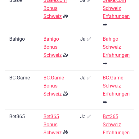
Stake
Stake.com
Ja ✅
Stake.com
Bonus
Schweiz
Schweiz
🎁
Erfahrungen
➡️
Bahigo
Bahigo
Ja ✅
Bahigo
Bonus
Schweiz
Schweiz
🎁
Erfahrungen
➡️
BC.Game
BC.Game
Ja ✅
BC.Game
Bonus
Schweiz
Schweiz
🎁
Erfahrungen
➡️
Bet365
Bet365
Ja ✅
Bet365
Bonus
Schweiz
Schweiz
🎁
Erfahrungen