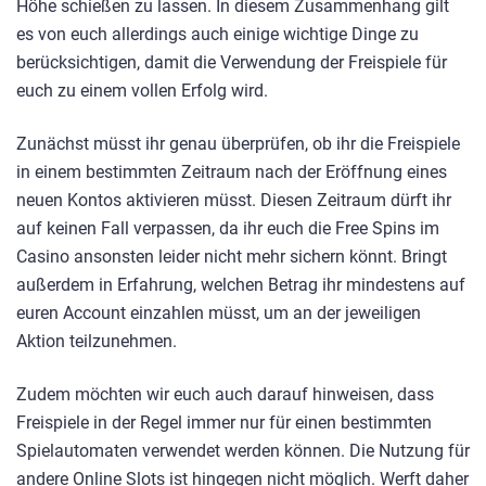
Höhe schießen zu lassen. In diesem Zusammenhang gilt
es von euch allerdings auch einige wichtige Dinge zu
berücksichtigen, damit die Verwendung der Freispiele für
euch zu einem vollen Erfolg wird.
Zunächst müsst ihr genau überprüfen, ob ihr die Freispiele
in einem bestimmten Zeitraum nach der Eröffnung eines
neuen Kontos aktivieren müsst. Diesen Zeitraum dürft ihr
auf keinen Fall verpassen, da ihr euch die Free Spins im
Casino ansonsten leider nicht mehr sichern könnt. Bringt
außerdem in Erfahrung, welchen Betrag ihr mindestens auf
euren Account einzahlen müsst, um an der jeweiligen
Aktion teilzunehmen.
Zudem möchten wir euch auch darauf hinweisen, dass
Freispiele in der Regel immer nur für einen bestimmten
Spielautomaten verwendet werden können. Die Nutzung für
andere Online Slots ist hingegen nicht möglich. Werft daher