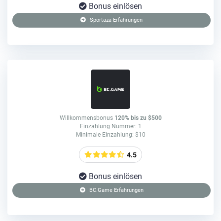
Bonus einlösen
Sportaza Erfahrungen
Willkommensbonus
120% bis zu $500
Einzahlung Nummer: 1
Minimale Einzahlung: $10
4.5
Bonus einlösen
BC.Game Erfahrungen