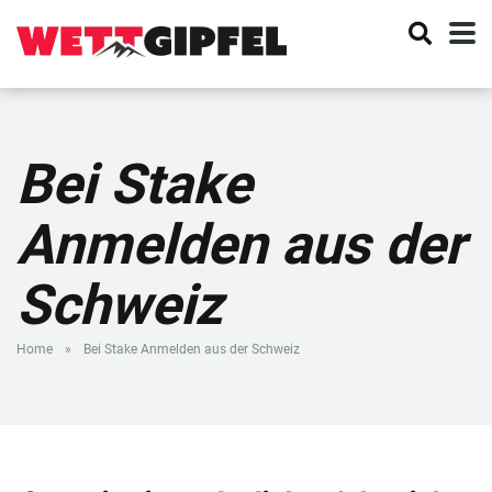
Bei Stake
Anmelden aus der
Schweiz
Home
»
Bei Stake Anmelden aus der Schweiz