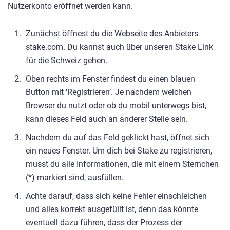
Nutzerkonto eröffnet werden kann.
Zunächst öffnest du die Webseite des Anbieters
stake.com. Du kannst auch über unseren Stake Link
für die Schweiz gehen.
Oben rechts im Fenster findest du einen blauen
Button mit ‘Registrieren’. Je nachdem welchen
Browser du nutzt oder ob du mobil unterwegs bist,
kann dieses Feld auch an anderer Stelle sein.
Nachdem du auf das Feld geklickt hast, öffnet sich
ein neues Fenster. Um dich bei Stake zu registrieren,
musst du alle Informationen, die mit einem Sternchen
(*) markiert sind, ausfüllen.
Achte darauf, dass sich keine Fehler einschleichen
und alles korrekt ausgefüllt ist, denn das könnte
eventuell dazu führen, dass der Prozess der