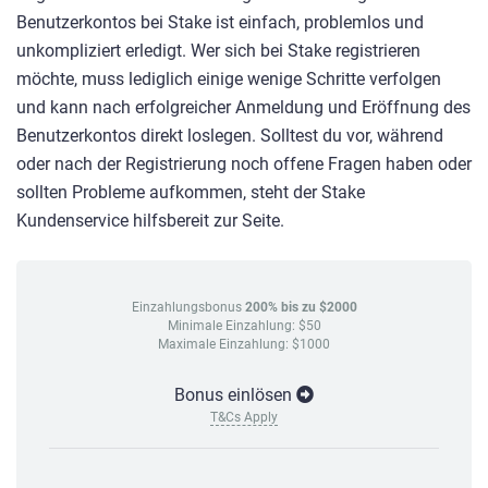
Benutzerkontos bei Stake ist einfach, problemlos und
unkompliziert erledigt. Wer sich bei Stake registrieren
möchte, muss lediglich einige wenige Schritte verfolgen
und kann nach erfolgreicher Anmeldung und Eröffnung des
Benutzerkontos direkt loslegen. Solltest du vor, während
oder nach der Registrierung noch offene Fragen haben oder
sollten Probleme aufkommen, steht der Stake
Kundenservice hilfsbereit zur Seite.
Einzahlungsbonus
200% bis zu $2000
Minimale Einzahlung: $50
Maximale Einzahlung: $1000
Bonus einlösen
T&Cs Apply