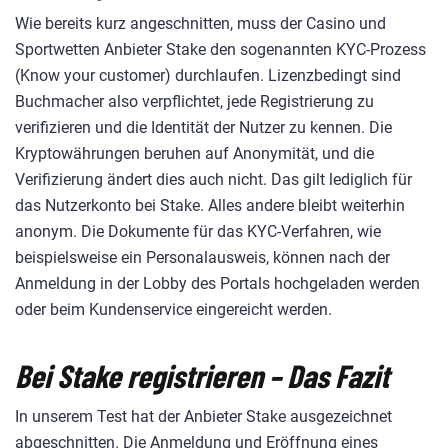
Wie bereits kurz angeschnitten, muss der Casino und
Sportwetten Anbieter Stake den sogenannten KYC-Prozess
(Know your customer) durchlaufen. Lizenzbedingt sind
Buchmacher also verpflichtet, jede Registrierung zu
verifizieren und die Identität der Nutzer zu kennen. Die
Kryptowährungen beruhen auf Anonymität, und die
Verifizierung ändert dies auch nicht. Das gilt lediglich für
das Nutzerkonto bei Stake. Alles andere bleibt weiterhin
anonym. Die Dokumente für das KYC-Verfahren, wie
beispielsweise ein Personalausweis, können nach der
Anmeldung in der Lobby des Portals hochgeladen werden
oder beim Kundenservice eingereicht werden.
Bei Stake registrieren – Das Fazit
In unserem Test hat der Anbieter Stake ausgezeichnet
abgeschnitten. Die Anmeldung und Eröffnung eines