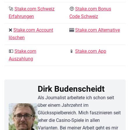
🚀
Stake.com Schweiz
🤑
Stake.com Bonus
Erfahrungen
Code Schweiz
❌
Stake.com Account
🎰
Stake.com Alternative
löschen
💵
Stake.com
📱
Stake.com App
Auszahlung
Dirk Budenscheidt
Als Journalist arbeitete ich schon seit
über einem Jahrzehnt im
Glücksspielbereich. Mich faszinieren seit
jeher die Casino-Spiele in allen
Varianten. Bei meiner Arbeit geht es mir