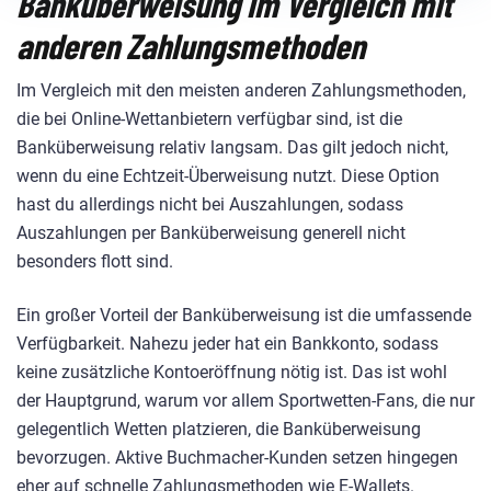
Banküberweisung im Vergleich mit
anderen Zahlungsmethoden
Im Vergleich mit den meisten anderen Zahlungsmethoden,
die bei Online-Wettanbietern verfügbar sind, ist die
Banküberweisung relativ langsam. Das gilt jedoch nicht,
wenn du eine Echtzeit-Überweisung nutzt. Diese Option
hast du allerdings nicht bei Auszahlungen, sodass
Auszahlungen per Banküberweisung generell nicht
besonders flott sind.
Ein großer Vorteil der Banküberweisung ist die umfassende
Verfügbarkeit. Nahezu jeder hat ein Bankkonto, sodass
keine zusätzliche Kontoeröffnung nötig ist. Das ist wohl
der Hauptgrund, warum vor allem Sportwetten-Fans, die nur
gelegentlich Wetten platzieren, die Banküberweisung
bevorzugen. Aktive Buchmacher-Kunden setzen hingegen
eher auf schnelle Zahlungsmethoden wie E-Wallets.