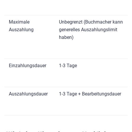
Maximale
Unbegrenzt (Buchmacher kann
Auszahlung
generelles Auszahlungslimit
haben)
Einzahlungsdauer
1-3 Tage
Auszahlungsdauer
1-3 Tage + Bearbeitungsdauer