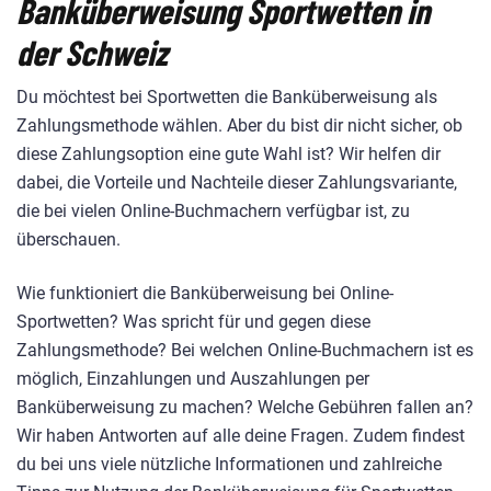
Banküberweisung Sportwetten in
der Schweiz
Du möchtest bei
Sportwetten die Banküberweisung
als
Zahlungsmethode wählen. Aber du bist dir nicht sicher, ob
diese Zahlungsoption eine gute Wahl ist? Wir helfen dir
dabei, die Vorteile und Nachteile dieser Zahlungsvariante,
die bei vielen Online-Buchmachern verfügbar ist, zu
überschauen.
Wie funktioniert die Banküberweisung bei Online-
Sportwetten? Was spricht für und gegen diese
Zahlungsmethode? Bei welchen Online-Buchmachern ist es
möglich, Einzahlungen und Auszahlungen per
Banküberweisung zu machen? Welche Gebühren fallen an?
Wir haben Antworten auf alle deine Fragen. Zudem findest
du bei uns viele nützliche Informationen und zahlreiche