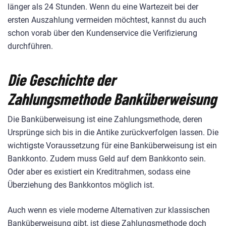
länger als 24 Stunden. Wenn du eine Wartezeit bei der
ersten Auszahlung vermeiden möchtest, kannst du auch
schon vorab über den Kundenservice die Verifizierung
durchführen.
Die Geschichte der
Zahlungsmethode Banküberweisung
Die Banküberweisung ist eine Zahlungsmethode, deren
Ursprünge sich bis in die Antike zurückverfolgen lassen. Die
wichtigste Voraussetzung für eine Banküberweisung ist ein
Bankkonto. Zudem muss Geld auf dem Bankkonto sein.
Oder aber es existiert ein Kreditrahmen, sodass eine
Überziehung des Bankkontos möglich ist.
Auch wenn es viele moderne Alternativen zur klassischen
Banküberweisung gibt, ist diese Zahlungsmethode doch