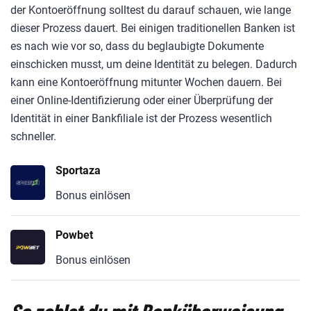
der Kontoeröffnung solltest du darauf schauen, wie lange
dieser Prozess dauert. Bei einigen traditionellen Banken ist
es nach wie vor so, dass du beglaubigte Dokumente
einschicken musst, um deine Identität zu belegen. Dadurch
kann eine Kontoeröffnung mitunter Wochen dauern. Bei
einer Online-Identifizierung oder einer Überprüfung der
Identität in einer Bankfiliale ist der Prozess wesentlich
schneller.
Sportaza
Bonus einlösen
Powbet
Bonus einlösen
So zahlst du mit Banküberweisung