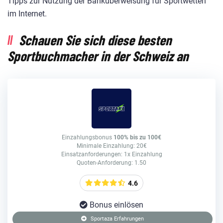
Tipps zur Nutzung der Banküberweisung für Sportwetten
im Internet.
Schauen Sie sich diese besten
Sportbuchmacher in der Schweiz an
Einzahlungsbonus
100% bis zu 100€
Minimale Einzahlung: 20€
Einsatzanforderungen: 1x Einzahlung
Quoten-Anforderung: 1.50
4.6
Bonus einlösen
Sportaza Erfahrungen