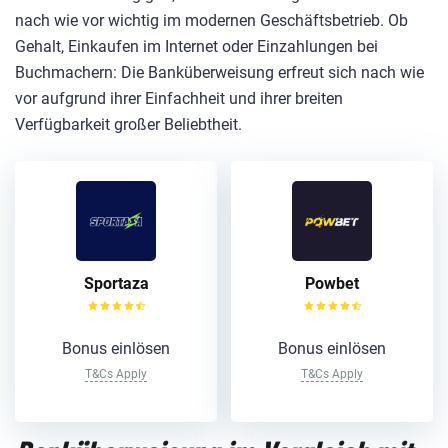
nach wie vor wichtig im modernen Geschäftsbetrieb. Ob
Gehalt, Einkaufen im Internet oder Einzahlungen bei
Buchmachern: Die Banküberweisung erfreut sich nach wie
vor aufgrund ihrer Einfachheit und ihrer breiten
Verfügbarkeit großer Beliebtheit.
Sportaza
Powbet
Bonus einlösen
Bonus einlösen
T&Cs Apply
T&Cs Apply