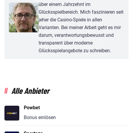
über einem Jahrzehnt im
Glücksspielbereich. Mich faszinieren seit
jeher die Casino-Spiele in allen
Varianten. Bei meiner Arbeit geht es mir
darum, verantwortungsbewusst und
transparent über moderne
Glücksspielangebote zu schreiben.
Alle Anbieter
Powbet
Bonus einlösen