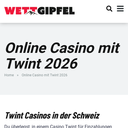
Online Casino mit
Twint 2026
Home
»
Online Casino mit Twint 2026
Twint Casinos in der Schweiz
Du überlegst, in einem
Casino Twint
für Einzahlungen