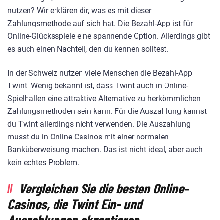
nutzen? Wir erklären dir, was es mit dieser
Zahlungsmethode auf sich hat. Die Bezahl-App ist für
Online-Glücksspiele eine spannende Option. Allerdings gibt
es auch einen Nachteil, den du kennen solltest.
In der Schweiz nutzen viele Menschen die Bezahl-App
Twint. Wenig bekannt ist, dass Twint auch in Online-
Spielhallen eine attraktive Alternative zu herkömmlichen
Zahlungsmethoden sein kann. Für die Auszahlung kannst
du Twint allerdings nicht verwenden. Die Auszahlung
musst du in Online Casinos mit einer normalen
Banküberweisung machen. Das ist nicht ideal, aber auch
kein echtes Problem.
Vergleichen Sie die besten Online-
Casinos, die Twint Ein- und
Auszahlungen akzeptieren