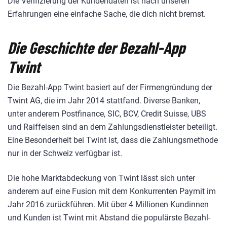
Die Verifizierung der Kundendaten ist nach unseren
Erfahrungen eine einfache Sache, die dich nicht bremst.
Die Geschichte der Bezahl-App
Twint
Die Bezahl-App Twint basiert auf der Firmengründung der
Twint AG, die im Jahr 2014 stattfand. Diverse Banken,
unter anderem Postfinance, SIC, BCV, Credit Suisse, UBS
und Raiffeisen sind an dem Zahlungsdienstleister beteiligt.
Eine Besonderheit bei Twint ist, dass die Zahlungsmethode
nur in der Schweiz verfügbar ist.
Die hohe Marktabdeckung von Twint lässt sich unter
anderem auf eine Fusion mit dem Konkurrenten Paymit im
Jahr 2016 zurückführen. Mit über 4 Millionen Kundinnen
und Kunden ist Twint mit Abstand die populärste Bezahl-