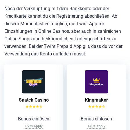
Nach der Verknüpfung mit dem Bankkonto oder der
Kreditkarte kannst du die Registrierung abschließen. Ab
diesem Moment ist es möglich, die Twint App für
Einzahlungen in Online Casinos, aber auch in zahlreichen
Online-Shops und herkömmlichen Ladengeschäften zu
verwenden. Bei der Twint Prepaid App gilt, dass du vor der
Verwendung das Konto aufladen musst.
Snatch Casino
Kingmaker
Bonus einlösen
Bonus einlösen
T&Cs Apply
T&Cs Apply