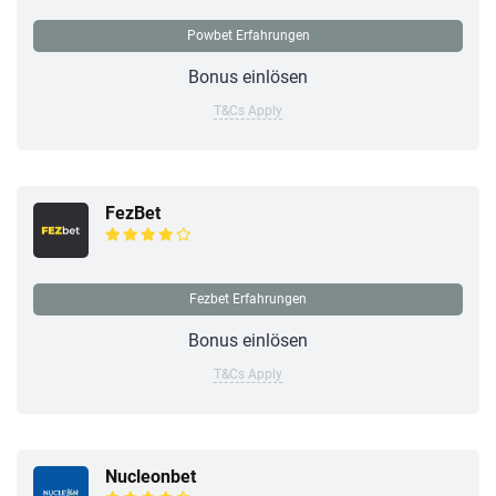
Powbet Erfahrungen
Bonus einlösen
T&Cs Apply
FezBet
Fezbet Erfahrungen
Bonus einlösen
T&Cs Apply
Nucleonbet