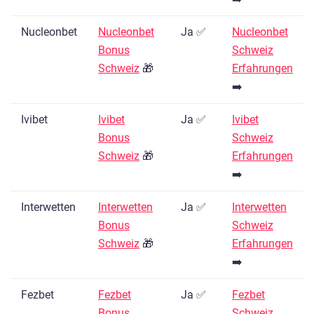
Nucleonbet
Nucleonbet
Ja ✅
Nucleonbet
Bonus
Schweiz
Schweiz
🎁
Erfahrungen
➡️
Ivibet
Ivibet
Ja ✅
Ivibet
Bonus
Schweiz
Schweiz
🎁
Erfahrungen
➡️
Interwetten
Interwetten
Ja ✅
Interwetten
Bonus
Schweiz
Schweiz
🎁
Erfahrungen
➡️
Fezbet
Fezbet
Ja ✅
Fezbet
Bonus
Schweiz