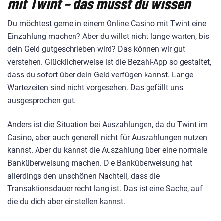
mit Twint – das musst du wissen
Du möchtest gerne in einem
Online Casino mit Twint
eine
Einzahlung machen? Aber du willst nicht lange warten, bis
dein Geld gutgeschrieben wird? Das können wir gut
verstehen. Glücklicherweise ist die Bezahl-App so gestaltet,
dass du sofort über dein Geld verfügen kannst. Lange
Wartezeiten sind nicht vorgesehen. Das gefällt uns
ausgesprochen gut.
Anders ist die Situation bei Auszahlungen, da du Twint im
Casino, aber auch generell nicht für Auszahlungen nutzen
kannst. Aber du kannst die Auszahlung über eine normale
Banküberweisung machen. Die Banküberweisung hat
allerdings den unschönen Nachteil, dass die
Transaktionsdauer recht lang ist. Das ist eine Sache, auf
die du dich aber einstellen kannst.