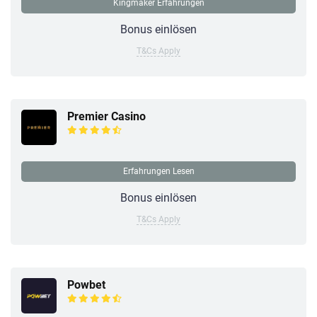
Kingmaker Erfahrungen
Bonus einlösen
T&Cs Apply
Premier Casino
Erfahrungen Lesen
Bonus einlösen
T&Cs Apply
Powbet