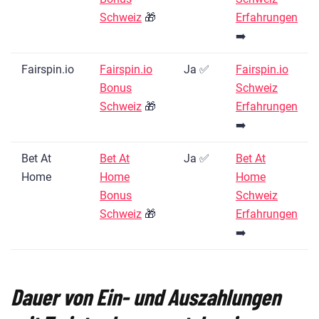
Schweiz
🎁
Erfahrungen
➡️
Fairspin.io
Fairspin.io
Ja ✅
Fairspin.io
Bonus
Schweiz
Schweiz
🎁
Erfahrungen
➡️
Bet At
Bet At
Ja ✅
Bet At
Home
Home
Home
Bonus
Schweiz
Schweiz
🎁
Erfahrungen
➡️
Dauer von Ein- und Auszahlungen