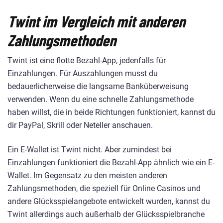
Twint im Vergleich mit anderen
Zahlungsmethoden
Twint ist eine flotte Bezahl-App, jedenfalls für
Einzahlungen. Für Auszahlungen musst du
bedauerlicherweise die langsame Banküberweisung
verwenden. Wenn du eine schnelle Zahlungsmethode
haben willst, die in beide Richtungen funktioniert, kannst du
dir PayPal, Skrill oder Neteller anschauen.
Ein E-Wallet ist Twint nicht. Aber zumindest bei
Einzahlungen funktioniert die Bezahl-App ähnlich wie ein E-
Wallet. Im Gegensatz zu den meisten anderen
Zahlungsmethoden, die speziell für Online Casinos und
andere Glücksspielangebote entwickelt wurden, kannst du
Twint allerdings auch außerhalb der Glücksspielbranche