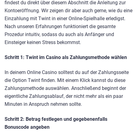
findest du direkt über diesem Abschnitt die Anleitung zur
Kontoeröffnung. Wir zeigen dir aber auch gerne, wie du eine
Einzahlung mit Twint in einer Online-Spielhalle erledigst.
Nach unseren Erfahrungen funktioniert die gesamte
Prozedur intuitiv, sodass du auch als Anfänger und
Einsteiger keinen Stress bekommst.
Schritt 1: Twint im Casino als Zahlungsmethode wählen
In deinem Online Casino solltest du auf der Zahlungsseite
die Option Twint finden. Mit einem Klick kannst du diese
Zahlungsmethode auswählen. Anschließend beginnt der
eigentliche Zahlungsablauf, der nicht mehr als ein paar
Minuten in Anspruch nehmen sollte.
Schritt 2: Betrag festlegen und gegebenenfalls
Bonuscode angeben