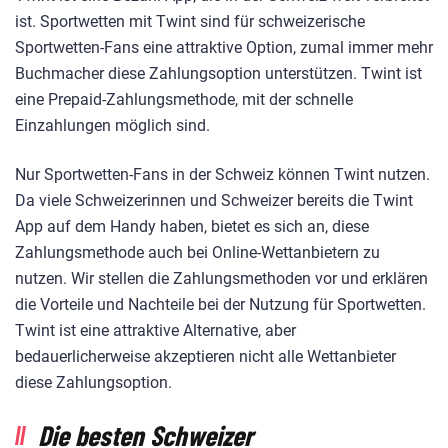
ist.
Sportwetten mit Twint
sind für schweizerische
Sportwetten-Fans eine attraktive Option, zumal immer mehr
Buchmacher diese Zahlungsoption unterstützen. Twint ist
eine Prepaid-Zahlungsmethode, mit der schnelle
Einzahlungen möglich sind.
Nur Sportwetten-Fans in der Schweiz können Twint nutzen.
Da viele Schweizerinnen und Schweizer bereits die Twint
App auf dem Handy haben, bietet es sich an, diese
Zahlungsmethode auch bei Online-Wettanbietern zu
nutzen. Wir stellen die Zahlungsmethoden vor und erklären
die Vorteile und Nachteile bei der Nutzung für Sportwetten.
Twint ist eine attraktive Alternative, aber
bedauerlicherweise akzeptieren nicht alle Wettanbieter
diese Zahlungsoption.
Die besten Schweizer