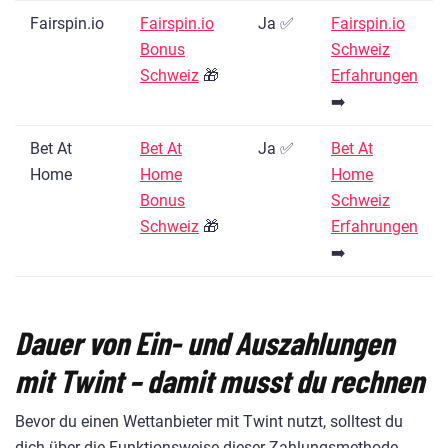
Fairspin.io
Fairspin.io
Ja ✅
Fairspin.io
Bonus
Schweiz
Schweiz
🎁
Erfahrungen
➡️
Bet At
Bet At
Ja ✅
Bet At
Home
Home
Home
Bonus
Schweiz
Schweiz
🎁
Erfahrungen
➡️
Dauer von Ein- und Auszahlungen
mit Twint – damit musst du rechnen
Bevor du einen
Wettanbieter mit Twint
nutzt, solltest du
dich über die Funktionsweise dieser Zahlungsmethode