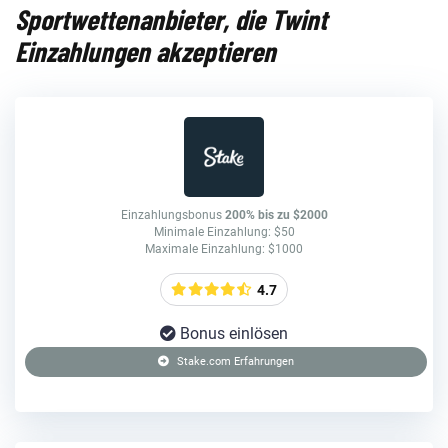
Sportwettenanbieter, die Twint
Einzahlungen akzeptieren
Einzahlungsbonus
200% bis zu $2000
Minimale Einzahlung: $50
Maximale Einzahlung: $1000
4.7
Bonus einlösen
Stake.com Erfahrungen