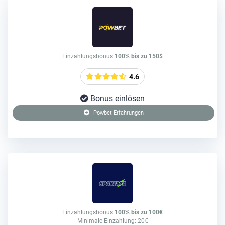
Einzahlungsbonus
100% bis zu 150$
4.6
Bonus einlösen
Powbet Erfahrungen
Einzahlungsbonus
100% bis zu 100€
Minimale Einzahlung: 20€