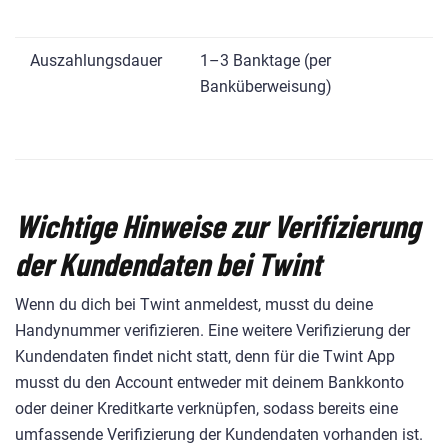
Auszahlungsdauer
1–3 Banktage (per
Banküberweisung)
Wichtige Hinweise zur Verifizierung
der Kundendaten bei Twint
Wenn du dich bei Twint anmeldest, musst du deine
Handynummer verifizieren. Eine weitere Verifizierung der
Kundendaten findet nicht statt, denn für die Twint App
musst du den Account entweder mit deinem Bankkonto
oder deiner Kreditkarte verknüpfen, sodass bereits eine
umfassende Verifizierung der Kundendaten vorhanden ist.