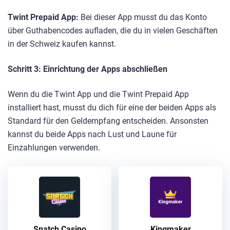
Twint Prepaid App:
Bei dieser App musst du das Konto
über Guthabencodes aufladen, die du in vielen Geschäften
in der Schweiz kaufen kannst.
Schritt 3: Einrichtung der Apps abschließen
Wenn du die Twint App und die Twint Prepaid App
installiert hast, musst du dich für eine der beiden Apps als
Standard für den Geldempfang entscheiden. Ansonsten
kannst du beide Apps nach Lust und Laune für
Einzahlungen verwenden.
Snatch Casino
Kingmaker