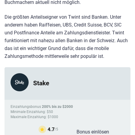
Buchmachern aktuell nicht möglich.
Die größten Anteilseigner von Twint sind Banken. Unter
anderem haben Raiffeisen, UBS, Credit Suisse, BCV, SIC
und Postfinance Anteile am Zahlungsdienstleister. Twint
funktioniert mit nahezu allen Banken in der Schweiz. Auch
das ist ein wichtiger Grund dafür, dass die mobile
Zahlungsmethode mittlerweile sehr populär ist.
Stake
Einzahlungsbonus
200% bis zu $2000
Minimale Einzahlung: $50
Maximale Einzahlung: $1000
4.7
/5
Bonus einlösen