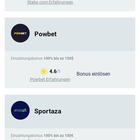
Stake.com Erfahrungen
Powbet
Einzahlungsbonus
100% bis zu 150$
4.6
/5
Bonus einlösen
Powbet Erfahrungen
Sportaza
Einzahlungsbonus
100% bis zu 100€