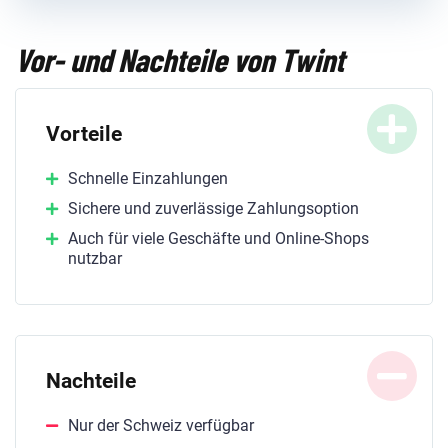
Vor- und Nachteile von Twint
Vorteile
Schnelle Einzahlungen
Sichere und zuverlässige Zahlungsoption
Auch für viele Geschäfte und Online-Shops
nutzbar
Nachteile
Nur der Schweiz verfügbar