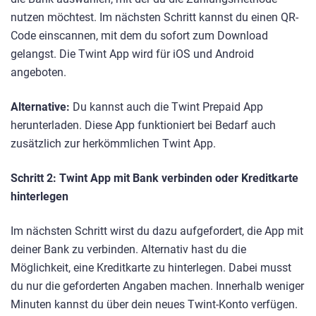
nutzen möchtest. Im nächsten Schritt kannst du einen QR-
Code einscannen, mit dem du sofort zum Download
gelangst. Die Twint App wird für iOS und Android
angeboten.
Alternative:
Du kannst auch die Twint Prepaid App
herunterladen. Diese App funktioniert bei Bedarf auch
zusätzlich zur herkömmlichen Twint App.
Schritt 2: Twint App mit Bank verbinden oder Kreditkarte
hinterlegen
Im nächsten Schritt wirst du dazu aufgefordert, die App mit
deiner Bank zu verbinden. Alternativ hast du die
Möglichkeit, eine Kreditkarte zu hinterlegen. Dabei musst
du nur die geforderten Angaben machen. Innerhalb weniger
Minuten kannst du über dein neues Twint-Konto verfügen.