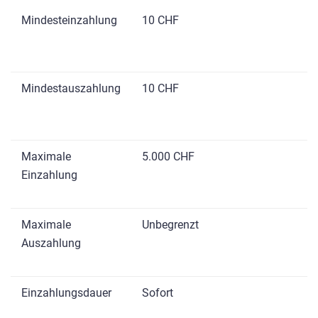
Mindesteinzahlung
10 CHF
Mindestauszahlung
10 CHF
Maximale
5.000 CHF
Einzahlung
Maximale
Unbegrenzt
Auszahlung
Einzahlungsdauer
Sofort