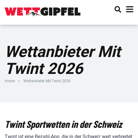
Wettanbieter Mit
Twint 2026
Home
»
Wettanbieter Mit Twint 2026
Twint Sportwetten in der Schweiz
Twint ist eine Bezahl-App, die in der Schweiz weit verbreitet