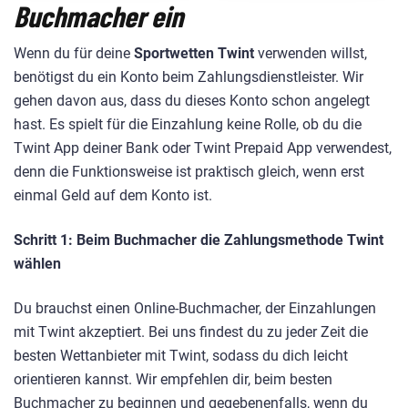
Buchmacher ein
Wenn du für deine
Sportwetten Twint
verwenden willst,
benötigst du ein Konto beim Zahlungsdienstleister. Wir
gehen davon aus, dass du dieses Konto schon angelegt
hast. Es spielt für die Einzahlung keine Rolle, ob du die
Twint App deiner Bank oder Twint Prepaid App verwendest,
denn die Funktionsweise ist praktisch gleich, wenn erst
einmal Geld auf dem Konto ist.
Schritt 1: Beim Buchmacher die Zahlungsmethode Twint
wählen
Du brauchst einen Online-Buchmacher, der Einzahlungen
mit Twint akzeptiert. Bei uns findest du zu jeder Zeit die
besten Wettanbieter mit Twint, sodass du dich leicht
orientieren kannst. Wir empfehlen dir, beim besten
Buchmacher zu beginnen und gegebenenfalls, wenn du