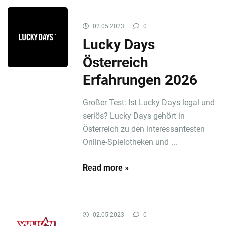
02.05.2023
0
Lucky Days
Österreich
Erfahrungen 2026
Großer Test: Ist Lucky Days legal und
seriös? Lucky Days gehört in
Österreich zu den interessantesten
Online-Spielotheken und ...
Read more »
02.05.2023
0