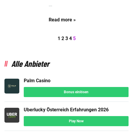
...
Read more »
1
2
3
4
5
Alle Anbieter
Palm Casino
Bonus einlösen
Uberlucky Österreich Erfahrungen 2026
Play Now