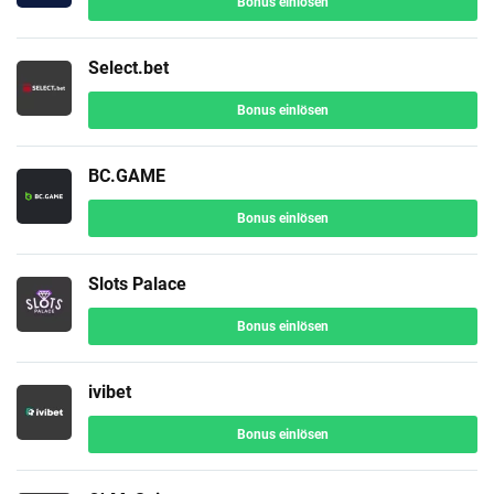
Bonus einlösen
Select.bet
Bonus einlösen
BC.GAME
Bonus einlösen
Slots Palace
Bonus einlösen
ivibet
Bonus einlösen