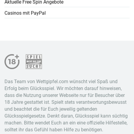
Aktuelle Free Spin Angebote
Casinos mit PayPal
Das Team von Wettgipfel.com wünscht viel Spaß und
Erfolg beim Glücksspiel. Wir möchten darauf hinweisen,
dass die Nutzung unserer Webseite nur für Besucher über
18 Jahre gestattet ist. Spielt stets verantwortungsbewusst
und beachtet die für Euch jeweilig geltenden
Glücksspielgesetze. Denkt daran, Glücksspiel kann süchtig
machen. Bitte wendet Euch an ein eine offizielle Hilfestelle,
solltet ihr das Gefühl haben Hilfe zu benötigen.